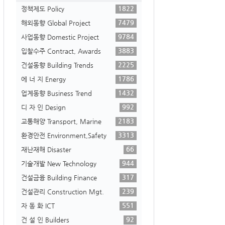
1822
정책제도 Policy
7479
해외동향 Global Project
9784
사업동향 Domestic Project
3883
입찰수주 Contract, Awards
2225
건설동향 Building Trends
1786
에 너 지 Energy
1432
업계동향 Business Trend
992
디 자 인 Design
2183
교통해양 Transport, Marine
3313
환경안전 Environment,Safety
66
재난재해 Disaster
944
기술개발 New Technology
317
건설금융 Building Finance
239
건설관리 Construction Mgt.
551
자 동 화 ICT
92
건 설 인 Builders