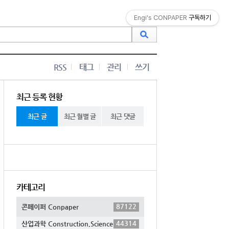
Engi's CONPAPER
구독하기
RSS
태그
관리
쓰기
최근 등록 현황
최근 글
최근 월별 글
최근 댓글
카테고리
87122
콘페이퍼 Conpaper
44314
산업과학 Construction,Science