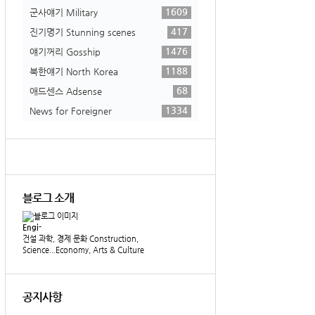
1609
군사얘기 Military
417
진기명기 Stunning scenes
1476
얘기꺼리 Gosship
1188
북한얘기 North Korea
68
애드센스 Adsense
1334
News for Foreigner
블로그 소개
Engi-
건설 과학, 경제 문화 Construction,
Science...Economy, Arts & Culture
공지사항