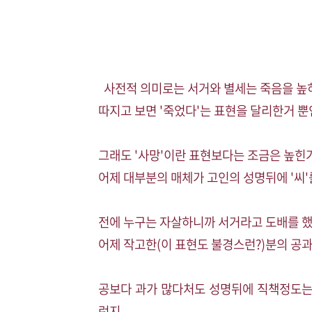
사전적 의미로는 서거와 별세는 죽음을 높혀
따지고 보면 '죽었다'는 표현을 달리한거 뿐
그래도 '사망'이란 표현보다는 조금은 높힌
어제 대부분의 매체가 고인의 성명뒤에 '씨'
전에 누구는 자살하니까 서거라고 도배를 했
어제 작고한(이 표현도 불경스런?)분의 공
공보다 과가 많다처도 성명뒤에 직책정도는
런지.