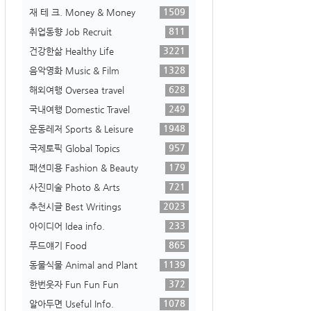
1509
재 테 크. Money & Money
811
취업동향 Job Recruit
3221
건강한삶 Healthy Life
1328
음악영화 Music & Film
628
해외여행 Oversea travel
249
국내여행 Domestic Travel
1948
운동레저 Sports & Leisure
957
국제토픽 Global Topics
179
패션미용 Fashion & Beauty
721
사진미술 Photo & Arts
2023
추천시글 Best Writings
233
아이디어 Idea info.
865
푸드얘기 Food
1139
동물식물 Animal and Plant
372
한번웃자 Fun Fun Fun
1078
알아두면 Useful Info.