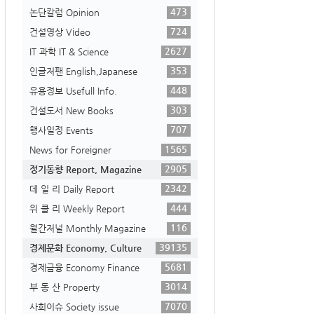
473
논단칼럼 Opinion
724
건설영상 Video
2627
IT 과학 IT & Science
353
인글저팬 English,Japanese
448
유용정보 Usefull Info.
303
건설도서 New Books
707
행사일정 Events
1565
News for Foreigner
2905
정기동향 Report, Magazine
2342
데 일 리 Daily Report
444
위 클 리 Weekly Report
116
월간저널 Monthly Magazine
39135
경제문화 Economy, Culture
5681
경제금융 Economy Finance
3014
부 동 산 Property
7070
사회이슈 Society issue