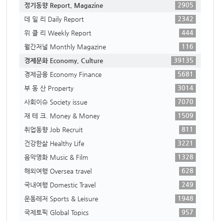
2905
정기동향 Report, Magazine
2342
데 일 리 Daily Report
444
위 클 리 Weekly Report
116
월간저널 Monthly Magazine
39135
경제문화 Economy, Culture
5681
경제금융 Economy Finance
3014
부 동 산 Property
7070
사회이슈 Society issue
1509
재 테 크. Money & Money
811
취업동향 Job Recruit
3221
건강한삶 Healthy Life
1328
음악영화 Music & Film
628
해외여행 Oversea travel
249
국내여행 Domestic Travel
1948
운동레저 Sports & Leisure
957
국제토픽 Global Topics