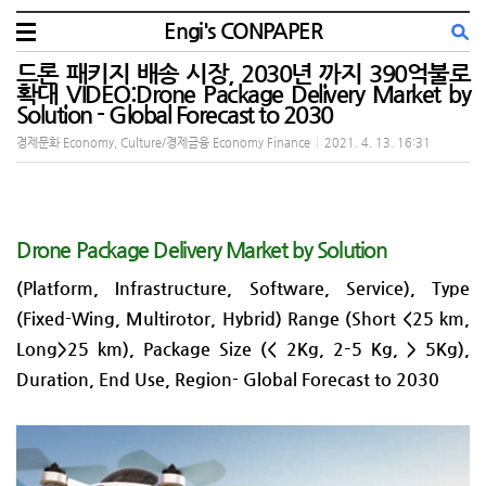
Engi's CONPAPER
드론 패키지 배송 시장, 2030년 까지 390억불로
확대 VIDEO:Drone Package Delivery Market by
Solution - Global Forecast to 2030
경제문화 Economy, Culture/경제금융 Economy Finance
|
2021. 4. 13. 16:31
Drone Package Delivery Market by Solution
(Platform, Infrastructure, Software, Service), Type
(Fixed-Wing, Multirotor, Hybrid) Range (Short <25 km,
Long>25 km), Package Size (< 2Kg, 2–5 Kg, > 5Kg),
Duration, End Use, Region- Global Forecast to 2030