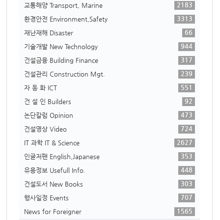
2183
교통해양 Transport, Marine
3313
환경안전 Environment,Safety
66
재난재해 Disaster
944
기술개발 New Technology
317
건설금융 Building Finance
239
건설관리 Construction Mgt.
551
자 동 화 ICT
92
건 설 인 Builders
473
논단칼럼 Opinion
724
건설영상 Video
2627
IT 과학 IT & Science
353
인글저팬 English,Japanese
448
유용정보 Usefull Info.
303
건설도서 New Books
707
행사일정 Events
1565
News for Foreigner