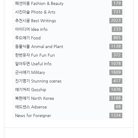
179
패션미용 Fashion & Beauty
721
사진미술 Photo & Arts
2023
추천시글 Best Writings
233
아이디어 Idea info.
865
푸드얘기 Food
1139
동물식물 Animal and Plant
372
한번웃자 Fun Fun Fun
1078
알아두면 Useful Info.
1609
군사얘기 Military
417
진기명기 Stunning scenes
1476
얘기꺼리 Gosship
1188
북한얘기 North Korea
68
애드센스 Adsense
1334
News for Foreigner