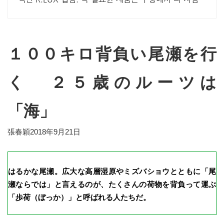
게, 로켓배송으로 더 빠르게!
１００キロ背負い尾瀬を行
く ２５歳のルーツは
「海」
張春穎2018年9月21日
はるかな尾瀬。広大な高層湿原やミズバショウとともに「尾
瀬ならでは」と言えるのが、たくさんの荷物を背負って運ぶ
「歩荷（ぼっか）」と呼ばれる人たちだ。