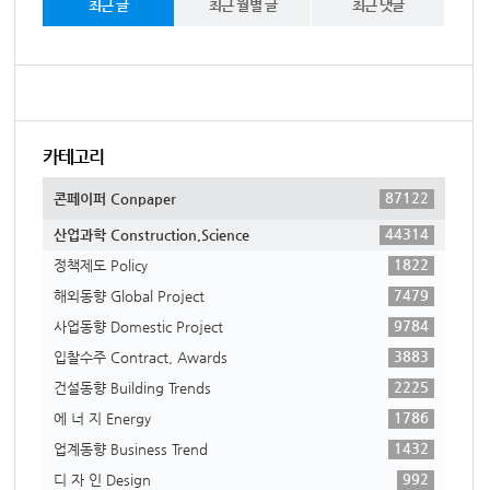
최근 글
최근 월별 글
최근 댓글
카테고리
87122
콘페이퍼 Conpaper
44314
산업과학 Construction,Science
1822
정책제도 Policy
7479
해외동향 Global Project
9784
사업동향 Domestic Project
3883
입찰수주 Contract, Awards
2225
건설동향 Building Trends
1786
에 너 지 Energy
1432
업계동향 Business Trend
992
디 자 인 Design