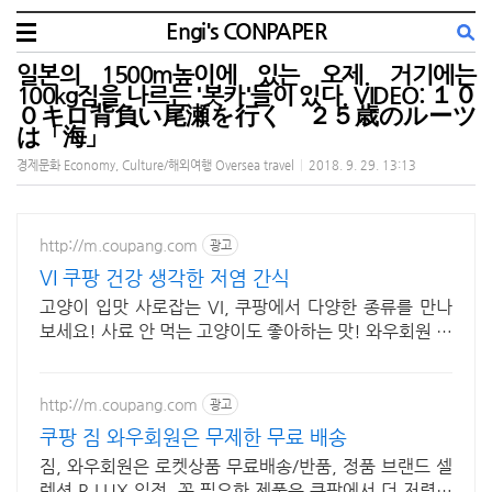
Engi's CONPAPER
일본의 1500m높이에 있는 오제. 거기에는
100kg짐을 나르는 '봇카'들이 있다. VIDEO: １０
０キロ背負い尾瀬を行く ２５歳のルーツ
は「海」
경제문화 Economy, Culture/해외여행 Oversea travel
|
2018. 9. 29. 13:13
http://m.coupang.com
광고
VI 쿠팡 건강 생각한 저염 간식
고양이 입맛 사로잡는 VI, 쿠팡에서 다양한 종류를 만나
보세요! 사료 안 먹는 고양이도 좋아하는 맛! 와우회원 무
제한 무료배송으로 만나세요.
http://m.coupang.com
광고
쿠팡 짐 와우회원은 무제한 무료 배송
짐, 와우회원은 로켓상품 무료배송/반품, 정품 브랜드 셀
렉션 R.LUX 입점. 꼭 필요한 제품은 쿠팡에서 더 저렴하