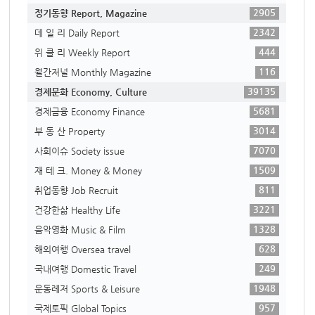
2905
정기동향 Report, Magazine
2342
데 일 리 Daily Report
444
위 클 리 Weekly Report
116
월간저널 Monthly Magazine
39135
경제문화 Economy, Culture
5681
경제금융 Economy Finance
3014
부 동 산 Property
7070
사회이슈 Society issue
1509
재 테 크. Money & Money
811
취업동향 Job Recruit
3221
건강한삶 Healthy Life
1328
음악영화 Music & Film
628
해외여행 Oversea travel
249
국내여행 Domestic Travel
1948
운동레저 Sports & Leisure
957
국제토픽 Global Topics