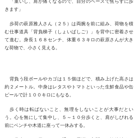
「重いし、肩が痛くなるので、自分のペースで焦らずに歩
きます」
歩荷の萩原雅人さん（２５）は両腕を前に組み、荷物を積
む仕事道具「背負梯子（しょいばしご）」を背中に密着させ
て進む。身長１６８センチ、体重６３キロの萩原さんが大き
な荷物で、小さく見える。
背負う段ボールやカゴは１５個ほどで、積み上げた高さは
約２メートル。中身はレタスやトマトといった生鮮食品や缶
ビールで計１００キロにもなる。
歩く時は転ばないこと、無理をしないことが大事だとい
う。心を無にして集中し、５～１０分歩くと、肩がしびれる
前にベンチや木道に座って一休みする。