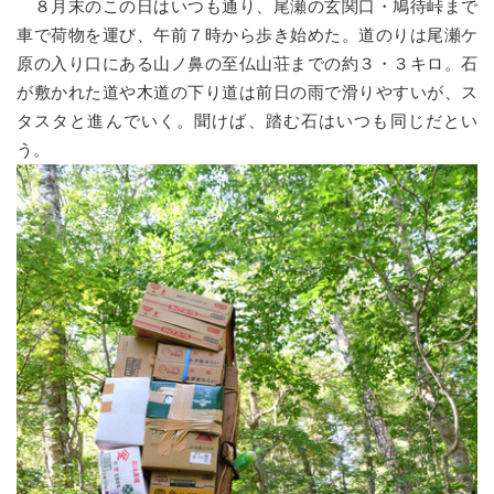
８月末のこの日はいつも通り、尾瀬の玄関口・鳩待峠まで
車で荷物を運び、午前７時から歩き始めた。道のりは尾瀬ケ
原の入り口にある山ノ鼻の至仏山荘までの約３・３キロ。石
が敷かれた道や木道の下り道は前日の雨で滑りやすいが、ス
タスタと進んでいく。聞けば、踏む石はいつも同じだとい
う。