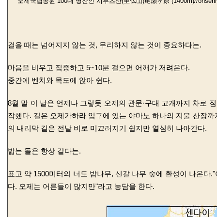
오제국립공원
100대 명산인 시부츠산(至仏山)
尾瀬ヶ原 (1400m)/
/onsen
걸을 때는 넘어지지 않는 것, 무리하지 않는 것이 중요하다는.
마음을 비우고 집중하고 5~10분 걸으면 어깨가 저려온다.
중간에 벤치와 목도에 앉아 쉰다.
8월 말 이 날은 언제나 그렇듯 오제의 관문·구대 고개까지 차로 짐
작했다. 길은 오제가하라 입구에 있는 야마노 하나의 지불 산장까지 
의 내리막 길은 전날 비로 미끄러지기 쉽지만 열심히 나아간다.
밟는 돌은 항상 같다는.
표고 약 1500미터의 너도 밤나무, 신갈 나무 숲에 환성이 나온다
다. 오제는 어른들이 많지만"라고 농담을 한다.