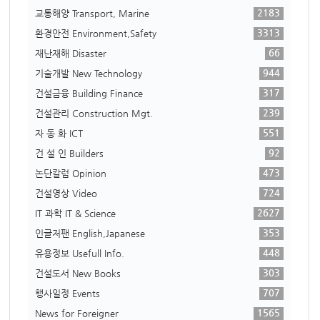
2183
교통해양 Transport, Marine
3313
환경안전 Environment,Safety
66
재난재해 Disaster
944
기술개발 New Technology
317
건설금융 Building Finance
239
건설관리 Construction Mgt.
551
자 동 화 ICT
92
건 설 인 Builders
473
논단칼럼 Opinion
724
건설영상 Video
2627
IT 과학 IT & Science
353
인글저팬 English,Japanese
448
유용정보 Usefull Info.
303
건설도서 New Books
707
행사일정 Events
1565
News for Foreigner