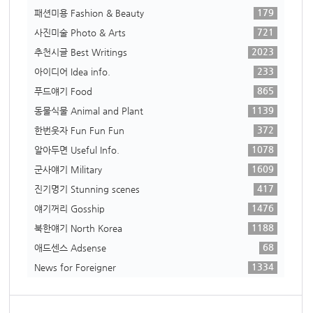
179
패션미용 Fashion & Beauty
721
사진미술 Photo & Arts
2023
추천시글 Best Writings
233
아이디어 Idea info.
865
푸드얘기 Food
1139
동물식물 Animal and Plant
372
한번웃자 Fun Fun Fun
1078
알아두면 Useful Info.
1609
군사얘기 Military
417
진기명기 Stunning scenes
1476
얘기꺼리 Gosship
1188
북한얘기 North Korea
68
애드센스 Adsense
1334
News for Foreigner