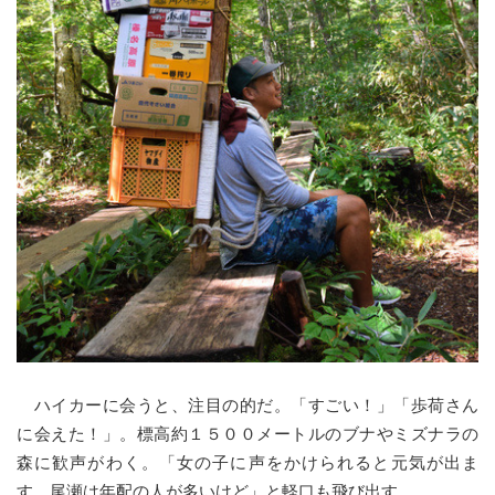
ハイカーに会うと、注目の的だ。「すごい！」「歩荷さん
に会えた！」。標高約１５００メートルのブナやミズナラの
森に歓声がわく。「女の子に声をかけられると元気が出ま
す。尾瀬は年配の人が多いけど」と軽口も飛び出す。