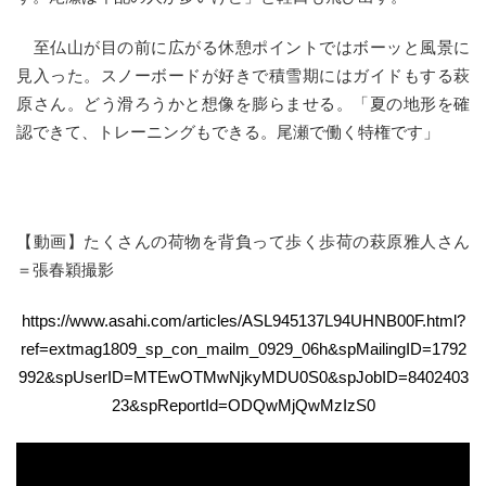
至仏山が目の前に広がる休憩ポイントではボーッと風景に
見入った。スノーボードが好きで積雪期にはガイドもする萩
原さん。どう滑ろうかと想像を膨らませる。「夏の地形を確
認できて、トレーニングもできる。尾瀬で働く特権です」
【動画】たくさんの荷物を背負って歩く歩荷の萩原雅人さん
＝張春穎撮影
https://www.asahi.com/articles/ASL945137L94UHNB00F.html?
ref=extmag1809_sp_con_mailm_0929_06h&spMailingID=1792
992&spUserID=MTEwOTMwNjkyMDU0S0&spJobID=8402403
23&spReportId=ODQwMjQwMzIzS0