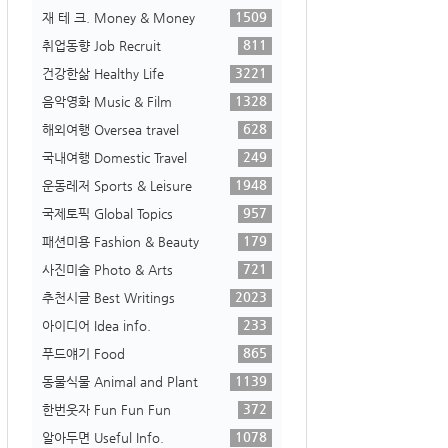
1509
재 테 크. Money & Money
811
취업동향 Job Recruit
3221
건강한삶 Healthy Life
1328
음악영화 Music & Film
628
해외여행 Oversea travel
249
국내여행 Domestic Travel
1948
운동레저 Sports & Leisure
957
국제토픽 Global Topics
179
패션미용 Fashion & Beauty
721
사진미술 Photo & Arts
2023
추천시글 Best Writings
233
아이디어 Idea info.
865
푸드얘기 Food
1139
동물식물 Animal and Plant
372
한번웃자 Fun Fun Fun
1078
알아두면 Useful Info.