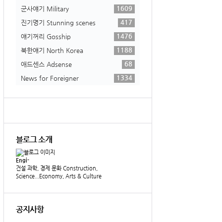
1609
군사얘기 Military
417
진기명기 Stunning scenes
1476
얘기꺼리 Gosship
1188
북한얘기 North Korea
68
애드센스 Adsense
1334
News for Foreigner
블로그 소개
Engi-
건설 과학, 경제 문화 Construction,
Science...Economy, Arts & Culture
공지사항