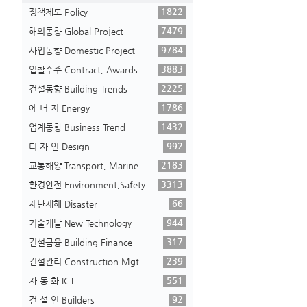
1822
정책제도 Policy
7479
해외동향 Global Project
9784
사업동향 Domestic Project
3883
입찰수주 Contract, Awards
2225
건설동향 Building Trends
1786
에 너 지 Energy
1432
업계동향 Business Trend
992
디 자 인 Design
2183
교통해양 Transport, Marine
3313
환경안전 Environment,Safety
66
재난재해 Disaster
944
기술개발 New Technology
317
건설금융 Building Finance
239
건설관리 Construction Mgt.
551
자 동 화 ICT
92
건 설 인 Builders