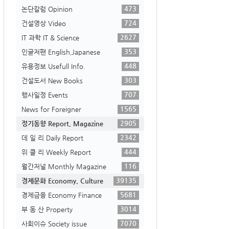
473
논단칼럼 Opinion
724
건설영상 Video
2627
IT 과학 IT & Science
353
인글저팬 English,Japanese
448
유용정보 Usefull Info.
303
건설도서 New Books
707
행사일정 Events
1565
News for Foreigner
2905
정기동향 Report, Magazine
2342
데 일 리 Daily Report
444
위 클 리 Weekly Report
116
월간저널 Monthly Magazine
39135
경제문화 Economy, Culture
5681
경제금융 Economy Finance
3014
부 동 산 Property
7070
사회이슈 Society issue