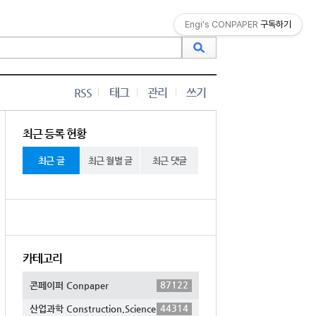
Engi's CONPAPER
구독하기
RSS
태그
관리
쓰기
최근 등록 현황
최근 글
최근 월별 글
최근 댓글
카테고리
87122
콘페이퍼 Conpaper
44314
산업과학 Construction,Science