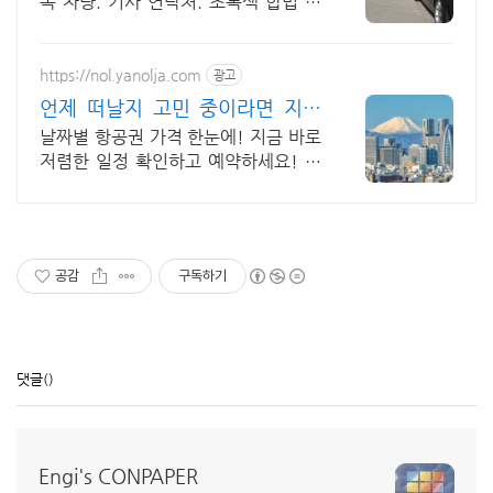
독 차량. 기사 연락처. 초록색 합법 차
량 전문 운전 기사 안전 최우선, 전시
장, 골프장 이동!
https://nol.yanolja.com
광고
언제 떠날지 고민 중이라면 지금
인기 해외노선 특가
날짜별 항공권 가격 한눈에! 지금 바로
저렴한 일정 확인하고 예약하세요! 바
로예약
공감
구독하기
댓글
()
Engi's CONPAPER