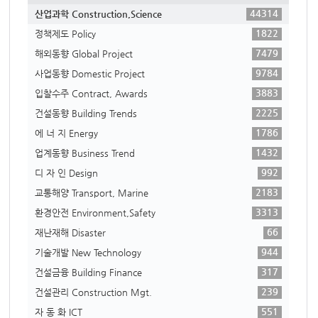
44314
산업과학 Construction,Science
1822
정책제도 Policy
7479
해외동향 Global Project
9784
사업동향 Domestic Project
3883
입찰수주 Contract, Awards
2225
건설동향 Building Trends
1786
에 너 지 Energy
1432
업계동향 Business Trend
992
디 자 인 Design
2183
교통해양 Transport, Marine
3313
환경안전 Environment,Safety
66
재난재해 Disaster
944
기술개발 New Technology
317
건설금융 Building Finance
239
건설관리 Construction Mgt.
551
자 동 화 ICT