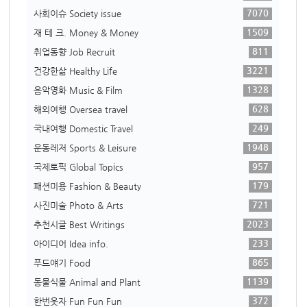
7070
사회이슈 Society issue
1509
재 테 크. Money & Money
811
취업동향 Job Recruit
3221
건강한삶 Healthy Life
1328
음악영화 Music & Film
628
해외여행 Oversea travel
249
국내여행 Domestic Travel
1948
운동레저 Sports & Leisure
957
국제토픽 Global Topics
179
패션미용 Fashion & Beauty
721
사진미술 Photo & Arts
2023
추천시글 Best Writings
233
아이디어 Idea info.
865
푸드얘기 Food
1139
동물식물 Animal and Plant
372
한번웃자 Fun Fun Fun