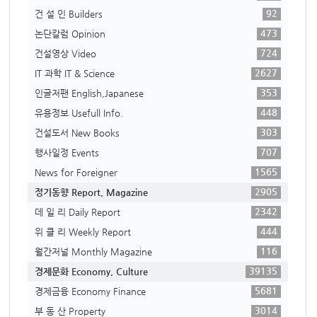
92
건 설 인 Builders
473
논단칼럼 Opinion
724
건설영상 Video
2627
IT 과학 IT & Science
353
인글저팬 English,Japanese
448
유용정보 Usefull Info.
303
건설도서 New Books
707
행사일정 Events
1565
News for Foreigner
2905
정기동향 Report, Magazine
2342
데 일 리 Daily Report
444
위 클 리 Weekly Report
116
월간저널 Monthly Magazine
39135
경제문화 Economy, Culture
5681
경제금융 Economy Finance
3014
부 동 산 Property