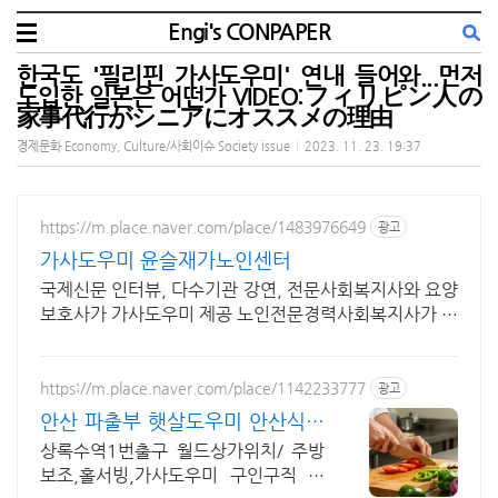
Engi's CONPAPER
한국도 '필리핀 가사도우미' 연내 들어와...먼저
도입한 일본은 어떤가 VIDEO:フィリピン人の
家事代行がシニアにオススメの理由
경제문화 Economy, Culture/사회이슈 Society issue
|
2023. 11. 23. 19:37
https://m.place.naver.com/place/1483976649
광고
가사도우미 윤슬재가노인센터
국제신문 인터뷰, 다수기관 강연, 전문사회복지사와 요양
보호사가 가사도우미 제공 노인전문경력사회복지사가 등
급신청을 도와드립니다. 사랑과 정성으로 모시겠습니다.
https://m.place.naver.com/place/1142233777
광고
안산 파출부 햇살도우미 안산식당
구인구직 가사도우미
상록수역1번출구 월드상가위치/ 주방
보조,홀서빙,가사도우미 구인구직 친