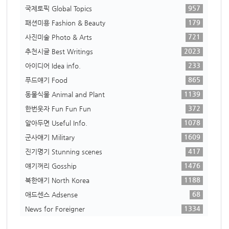
957
국제토픽 Global Topics
179
패션미용 Fashion & Beauty
721
사진미술 Photo & Arts
2023
추천시글 Best Writings
233
아이디어 Idea info.
865
푸드얘기 Food
1139
동물식물 Animal and Plant
372
한번웃자 Fun Fun Fun
1078
알아두면 Useful Info.
1609
군사얘기 Military
417
진기명기 Stunning scenes
1476
얘기꺼리 Gosship
1188
북한얘기 North Korea
68
애드센스 Adsense
1334
News for Foreigner