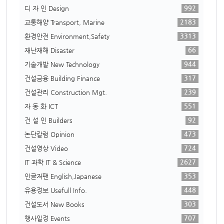
992
디 자 인 Design
2183
교통해양 Transport, Marine
3313
환경안전 Environment,Safety
66
재난재해 Disaster
944
기술개발 New Technology
317
건설금융 Building Finance
239
건설관리 Construction Mgt.
551
자 동 화 ICT
92
건 설 인 Builders
473
논단칼럼 Opinion
724
건설영상 Video
2627
IT 과학 IT & Science
353
인글저팬 English,Japanese
448
유용정보 Usefull Info.
303
건설도서 New Books
707
행사일정 Events