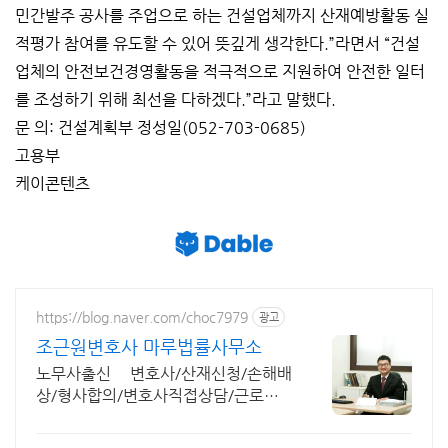
민간발주 공사를 주업으로 하는 건설업체까지 산재예방활동 실
적평가 참여를 유도할 수 있어 뜻깊게 생각한다.”라면서 “건설
업체의 안전보건경영활동을 적극적으로 지원하여 안전한 일터
를 조성하기 위해 최선을 다하겠다.”라고 말했다.
문 의: 건설계획부 정성일(052-703-0685)
고용부
케이콘텐츠
https://blog.naver.com/choc7979
광고
조근원변호사 마루법률사무소
노무사출신 변호사/산재신청/손해배
상/형사합의/변호사직접상담/근로복
지공단판정위원