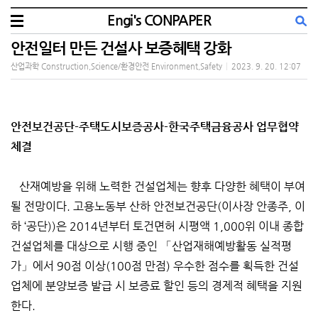
Engi's CONPAPER
안전일터 만든 건설사 보증혜택 강화
산업과학 Construction,Science/환경안전 Environment,Safety
|
2023. 9. 20. 12:07
안전보건공단-주택도시보증공사-한국주택금융공사 업무협약
체결
산재예방을 위해 노력한 건설업체는 향후 다양한 혜택이 부여
될 전망이다. 고용노동부 산하 안전보건공단(이사장 안종주, 이
하 ‘공단))은 2014년부터 토건면허 시평액 1,000위 이내 종합
건설업체를 대상으로 시행 중인 「산업재해예방활동 실적평
가」에서 90점 이상(100점 만점) 우수한 점수를 획득한 건설
업체에 분양보증 발급 시 보증료 할인 등의 경제적 혜택을 지원
한다.