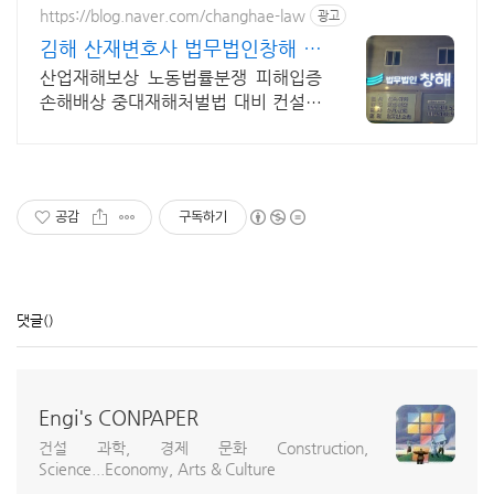
https://blog.naver.com/changhae-law
광고
김해 산재변호사 법무법인창해 일
요일 근무합니다
산업재해보상 노동법률분쟁 피해입증
손해배상 중대재해처벌법 대비 컨설팅
믿고 맡기는 산재 변호사
공감
구독하기
댓글
()
Engi's CONPAPER
건설 과학, 경제 문화 Construction,
Science...Economy, Arts & Culture