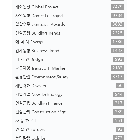
7479
해외동향 Global Project
9784
사업동향 Domestic Project
3883
입찰수주 Contract, Awards
2225
건설동향 Building Trends
1786
에 너 지 Energy
1432
업계동향 Business Trend
992
디 자 인 Design
2183
교통해양 Transport, Marine
3313
환경안전 Environment,Safety
66
재난재해 Disaster
944
기술개발 New Technology
317
건설금융 Building Finance
239
건설관리 Construction Mgt.
551
자 동 화 ICT
92
건 설 인 Builders
473
논단칼럼 Opinion