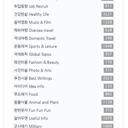
811
취업동향 Job Recruit
3221
건강한삶 Healthy Life
1328
음악영화 Music & Film
628
해외여행 Oversea travel
249
국내여행 Domestic Travel
1948
운동레저 Sports & Leisure
957
국제토픽 Global Topics
179
패션미용 Fashion & Beauty
721
사진미술 Photo & Arts
2023
추천시글 Best Writings
233
아이디어 Idea info.
865
푸드얘기 Food
1139
동물식물 Animal and Plant
372
한번웃자 Fun Fun Fun
1078
알아두면 Useful Info.
1609
군사얘기 Military