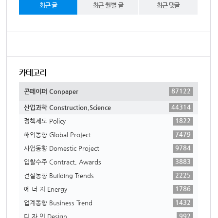
최근 글
최근 월별 글
최근 댓글
카테고리
87122
콘페이퍼 Conpaper
44314
산업과학 Construction,Science
1822
정책제도 Policy
7479
해외동향 Global Project
9784
사업동향 Domestic Project
3883
입찰수주 Contract, Awards
2225
건설동향 Building Trends
1786
에 너 지 Energy
1432
업계동향 Business Trend
992
디 자 인 Design