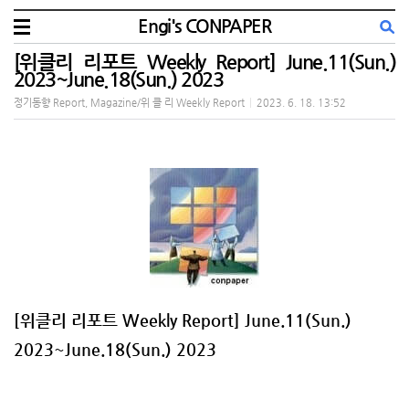
Engi's CONPAPER
[위클리 리포트 Weekly Report] June.11(Sun.)
2023~June.18(Sun.) 2023
정기동향 Report, Magazine/위 클 리 Weekly Report
|
2023. 6. 18. 13:52
[위클리 리포트 Weekly Report]
June.11
(Sun.)
2023~June.18(
Sun.
) 2023