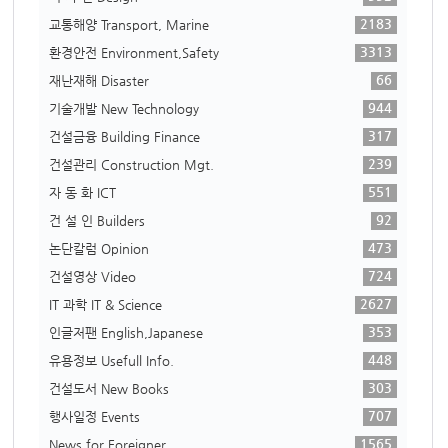
2183
교통해양 Transport, Marine
3313
환경안전 Environment,Safety
66
재난재해 Disaster
944
기술개발 New Technology
317
건설금융 Building Finance
239
건설관리 Construction Mgt.
551
자 동 화 ICT
92
건 설 인 Builders
473
논단칼럼 Opinion
724
건설영상 Video
2627
IT 과학 IT & Science
353
인글저팬 English,Japanese
448
유용정보 Usefull Info.
303
건설도서 New Books
707
행사일정 Events
1565
News for Foreigner