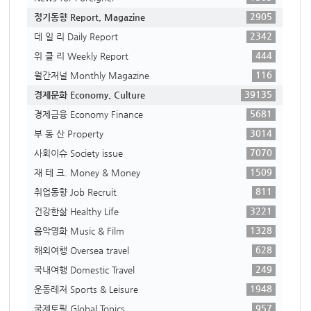
2905
정기동향 Report, Magazine
2342
데 일 리 Daily Report
444
위 클 리 Weekly Report
116
월간저널 Monthly Magazine
39135
경제문화 Economy, Culture
5681
경제금융 Economy Finance
3014
부 동 산 Property
7070
사회이슈 Society issue
1509
재 테 크. Money & Money
811
취업동향 Job Recruit
3221
건강한삶 Healthy Life
1328
음악영화 Music & Film
628
해외여행 Oversea travel
249
국내여행 Domestic Travel
1948
운동레저 Sports & Leisure
957
국제토픽 Global Topics