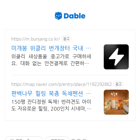
https://m.bunjang.co.kr/
광고
미개봉 위클리 번개장터 국내 최
대 브랜드 중고거래
위클리 새상품을 중고가로 구매하세
요. 대화 없는 안전결제로 간편하게!
전국 각지에서 올라오는 전국구 최다
상품 매일 10만 개 이상의 신규 상품
업로드
https://map.naver.com/p/entry/place/1192292862
광고
편백나무 힐링 복층 독채펜션 골
프여행 최적! 곽지해변근처
150평 잔디정원 독채! 반려견도 아이
도 자유로운 힐링, 200인치 시네마,불
멍 애월 납읍리 돌담길 속 아지트. 온돌
방, 불멍 바베큐, 호텔침구 갖춘 대가족
펜션