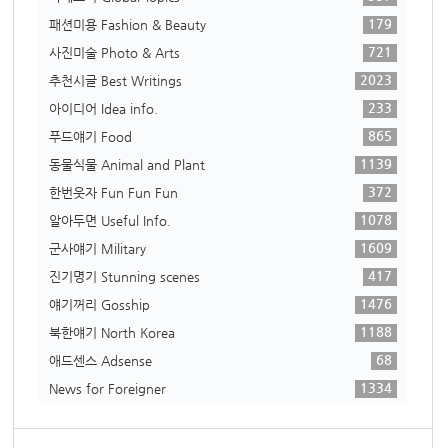
179
패션미용 Fashion & Beauty
721
사진미술 Photo & Arts
2023
추천시글 Best Writings
233
아이디어 Idea info.
865
푸드얘기 Food
1139
동물식물 Animal and Plant
372
한번웃자 Fun Fun Fun
1078
알아두면 Useful Info.
1609
군사얘기 Military
417
진기명기 Stunning scenes
1476
얘기꺼리 Gosship
1188
북한얘기 North Korea
68
애드센스 Adsense
1334
News for Foreigner