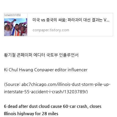
미국 vs 중국의 싸움: 파라과이 대선 결과는 VIDEO:Santiago Pena on track for Paraguay election victory
conpaper.tistory.com
황기철 콘페이퍼 에디터 국토부 인플루언서
Ki Chul Hwang Conpaper editor influencer
(Source: abc7chicago.com/illinois-dust-storm-pile-up-
interstate-55-accident-i-crash/13203789/)
6 dead after dust cloud cause 60-car crash, closes
Illinois highway for 28 miles