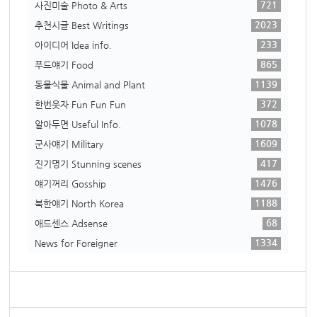
721
사진미술 Photo & Arts
2023
추천시글 Best Writings
233
아이디어 Idea info.
865
푸드얘기 Food
1139
동물식물 Animal and Plant
372
한번웃자 Fun Fun Fun
1078
알아두면 Useful Info.
1609
군사얘기 Military
417
진기명기 Stunning scenes
1476
얘기꺼리 Gosship
1188
북한얘기 North Korea
68
애드센스 Adsense
1334
News for Foreigner