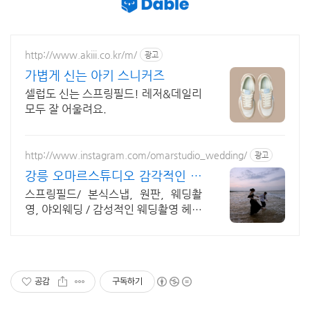
http://www.akiii.co.kr/m/
광고
가볍게 신는 아키 스니커즈
셀럽도 신는 스프링필드! 레저&데일리
모두 잘 어울려요.
http://www.instagram.com/omarstudio_wedding/
광고
강릉 오마르스튜디오 감각적인 웨
딩촬영
스프링필드/ 본식스냅, 원판, 웨딩촬
영, 야외웨딩 / 감성적인 웨딩촬영 헤어
메이크업과 드레스까지 패키지 촬영.
공감
구독하기