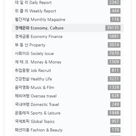
2342
데 일 리 Daily Report
444
위 클 리 Weekly Report
116
월간저널 Monthly Magazine
39135
경제문화 Economy, Culture
5681
경제금융 Economy Finance
3014
부 동 산 Property
7070
사회이슈 Society issue
1509
재 테 크. Money & Money
811
취업동향 Job Recruit
3221
건강한삶 Healthy Life
1328
음악영화 Music & Film
628
해외여행 Oversea travel
249
국내여행 Domestic Travel
1948
운동레저 Sports & Leisure
957
국제토픽 Global Topics
179
패션미용 Fashion & Beauty