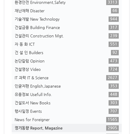
3313
환경안전 Environment,Safety
66
재난재해 Disaster
944
기술개발 New Technology
317
건설금융 Building Finance
239
건설관리 Construction Mgt.
551
자 동 화 ICT
92
건 설 인 Builders
473
논단칼럼 Opinion
724
건설영상 Video
2627
IT 과학 IT & Science
353
인글저팬 English,Japanese
448
유용정보 Usefull Info.
303
건설도서 New Books
707
행사일정 Events
1565
News for Foreigner
2905
정기동향 Report, Magazine