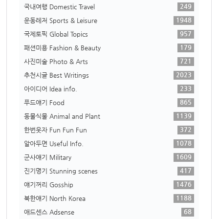
249
국내여행 Domestic Travel
1948
운동레저 Sports & Leisure
957
국제토픽 Global Topics
179
패션미용 Fashion & Beauty
721
사진미술 Photo & Arts
2023
추천시글 Best Writings
233
아이디어 Idea info.
865
푸드얘기 Food
1139
동물식물 Animal and Plant
372
한번웃자 Fun Fun Fun
1078
알아두면 Useful Info.
1609
군사얘기 Military
417
진기명기 Stunning scenes
1476
얘기꺼리 Gosship
1188
북한얘기 North Korea
68
애드센스 Adsense