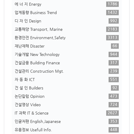
1786
에 너 지 Energy
1432
업계동향 Business Trend
992
디 자 인 Design
2183
교통해양 Transport, Marine
3313
환경안전 Environment,Safety
66
재난재해 Disaster
944
기술개발 New Technology
317
건설금융 Building Finance
239
건설관리 Construction Mgt.
551
자 동 화 ICT
92
건 설 인 Builders
473
논단칼럼 Opinion
724
건설영상 Video
2627
IT 과학 IT & Science
353
인글저팬 English,Japanese
448
유용정보 Usefull Info.