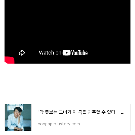
"앞 못보는 그녀가 이 곡을 연주할 수 있다니 도저리 믿을 수 없다" 피아니스트 '랑랑' VIDEO: Blind
conpaper.tistory.com