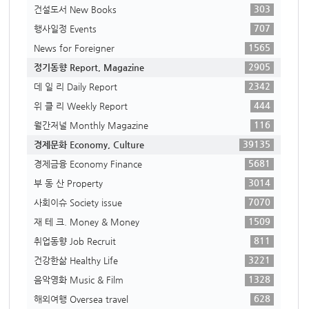
303
건설도서 New Books
707
행사일정 Events
1565
News for Foreigner
2905
정기동향 Report, Magazine
2342
데 일 리 Daily Report
444
위 클 리 Weekly Report
116
월간저널 Monthly Magazine
39135
경제문화 Economy, Culture
5681
경제금융 Economy Finance
3014
부 동 산 Property
7070
사회이슈 Society issue
1509
재 테 크. Money & Money
811
취업동향 Job Recruit
3221
건강한삶 Healthy Life
1328
음악영화 Music & Film
628
해외여행 Oversea travel