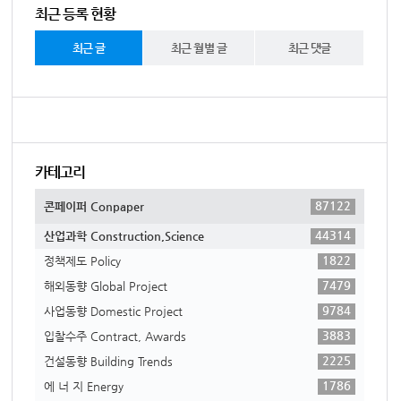
최근 등록 현황
최근 글
최근 월별 글
최근 댓글
카테고리
87122
콘페이퍼 Conpaper
44314
산업과학 Construction,Science
1822
정책제도 Policy
7479
해외동향 Global Project
9784
사업동향 Domestic Project
3883
입찰수주 Contract, Awards
2225
건설동향 Building Trends
1786
에 너 지 Energy