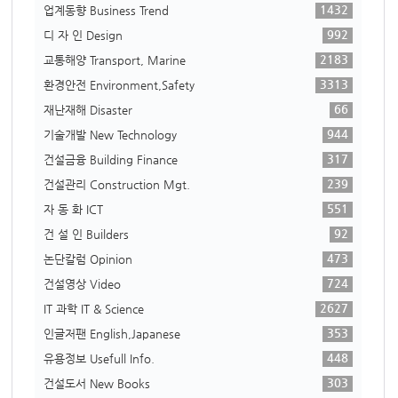
1432
업계동향 Business Trend
992
디 자 인 Design
2183
교통해양 Transport, Marine
3313
환경안전 Environment,Safety
66
재난재해 Disaster
944
기술개발 New Technology
317
건설금융 Building Finance
239
건설관리 Construction Mgt.
551
자 동 화 ICT
92
건 설 인 Builders
473
논단칼럼 Opinion
724
건설영상 Video
2627
IT 과학 IT & Science
353
인글저팬 English,Japanese
448
유용정보 Usefull Info.
303
건설도서 New Books