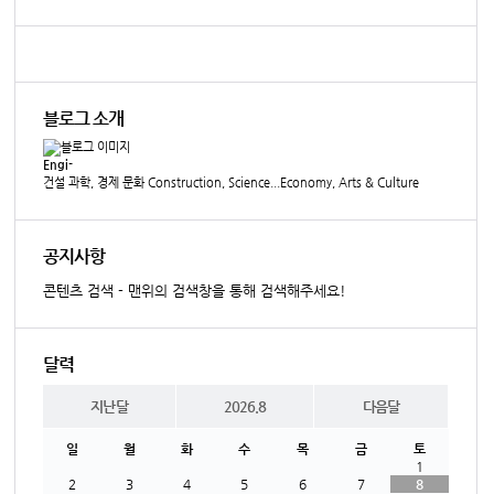
블로그 소개
Engi-
건설 과학, 경제 문화 Construction, Science...Economy, Arts & Culture
공지사항
콘텐츠 검색 - 맨위의 검색창을 통해 검색해주세요!
달력
지난달
2026.8
다음달
일
월
화
수
목
금
토
1
2
3
4
5
6
7
8