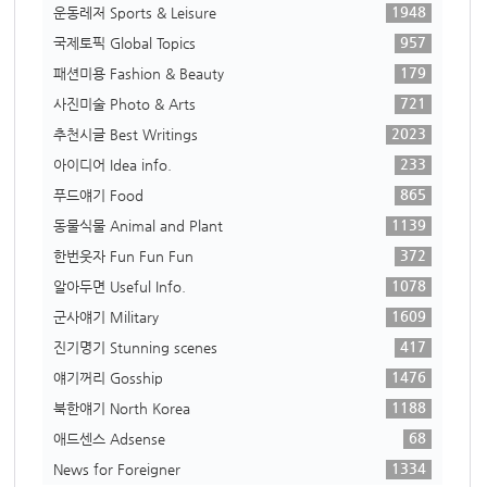
1948
운동레저 Sports & Leisure
957
국제토픽 Global Topics
179
패션미용 Fashion & Beauty
721
사진미술 Photo & Arts
2023
추천시글 Best Writings
233
아이디어 Idea info.
865
푸드얘기 Food
1139
동물식물 Animal and Plant
372
한번웃자 Fun Fun Fun
1078
알아두면 Useful Info.
1609
군사얘기 Military
417
진기명기 Stunning scenes
1476
얘기꺼리 Gosship
1188
북한얘기 North Korea
68
애드센스 Adsense
1334
News for Foreigner