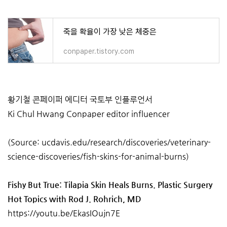
죽을 확율이 가장 낮은 체중은
conpaper.tistory.com
황기철 콘페이퍼 에디터 국토부 인플루언서
Ki Chul Hwang Conpaper editor influencer
(Source: ucdavis.edu/research/discoveries/veterinary-
science-discoveries/fish-skins-for-animal-burns)
Fishy But True: Tilapia Skin Heals Burns. Plastic Surgery
Hot Topics with Rod J. Rohrich, MD
https://youtu.be/EkasIOujn7E