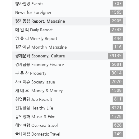
707
행사일정 Events
1565
News for Foreigner
2905
정기동향 Report, Magazine
2342
데 일 리 Daily Report
444
위 클 리 Weekly Report
116
월간저널 Monthly Magazine
39135
경제문화 Economy, Culture
5681
경제금융 Economy Finance
3014
부 동 산 Property
7070
사회이슈 Society issue
1509
재 테 크. Money & Money
811
취업동향 Job Recruit
3221
건강한삶 Healthy Life
1328
음악영화 Music & Film
628
해외여행 Oversea travel
249
국내여행 Domestic Travel