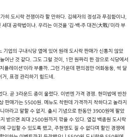
” 가히 도시락 전쟁이라 할 만하다. 김혜자의 정성과 푸짐함이냐,
세대 공략법이냐. 우리는 이것을 ‘김·백‧주 대전(大戰)’이라 부
느 기업의 구내식당 옆에 있어 원래 도시락 판매가 신통치 않았
늘어난 것 같다. 그도 그럴 것이, 1만 원짜리 한 장으로 식당에서
런치플레이션’이라 부를까. 그런 가운데 편의점만 어화둥둥, 썩 달
이거, 표정 관리하기 힘드네.
다. 곧 3라운드 종이 울렸다. 이번엔 가격 경쟁. 현미밥에 반찬
정상 판매가는 5500원. 메뉴도 착한데 가격까지 착하다고 놀라지
마니아라고 말할 수 없지. 출시 기념으로 한동안 3900원에 팔았
까지 받으면 최대 2500원까지 깎을 수 있다. 옆집 백종원 도시락
원에 구입할 수 있도록 했고, 주현영도 질 수 없다며 할인 경쟁에
 할인하는 이벤트까지 등장했으니 5500원 도시락을 550원에