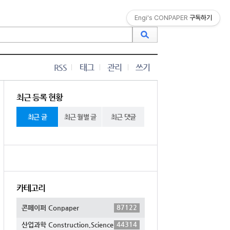
Engi's CONPAPER
구독하기
RSS
태그
관리
쓰기
최근 등록 현황
최근 글
최근 월별 글
최근 댓글
카테고리
87122
콘페이퍼 Conpaper
44314
산업과학 Construction,Science