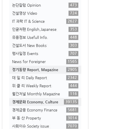
473
논단칼럼 Opinion
724
건설영상 Video
2627
IT 과학 IT & Science
353
인글저팬 English,Japanese
448
유용정보 Usefull Info.
303
건설도서 New Books
707
행사일정 Events
1565
News for Foreigner
2905
정기동향 Report, Magazine
2342
데 일 리 Daily Report
444
위 클 리 Weekly Report
116
월간저널 Monthly Magazine
39135
경제문화 Economy, Culture
5681
경제금융 Economy Finance
3014
부 동 산 Property
7070
사회이슈 Society issue