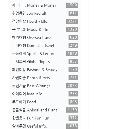
1509
재 테 크. Money & Money
811
취업동향 Job Recruit
3221
건강한삶 Healthy Life
1328
음악영화 Music & Film
628
해외여행 Oversea travel
249
국내여행 Domestic Travel
1948
운동레저 Sports & Leisure
957
국제토픽 Global Topics
179
패션미용 Fashion & Beauty
721
사진미술 Photo & Arts
2023
추천시글 Best Writings
233
아이디어 Idea info.
865
푸드얘기 Food
1139
동물식물 Animal and Plant
372
한번웃자 Fun Fun Fun
1078
알아두면 Useful Info.