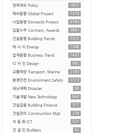
1822
정책제도 Policy
7479
해외동향 Global Project
9784
사업동향 Domestic Project
3883
입찰수주 Contract, Awards
2225
건설동향 Building Trends
1786
에 너 지 Energy
1432
업계동향 Business Trend
992
디 자 인 Design
2183
교통해양 Transport, Marine
3313
환경안전 Environment,Safety
66
재난재해 Disaster
944
기술개발 New Technology
317
건설금융 Building Finance
239
건설관리 Construction Mgt.
551
자 동 화 ICT
92
건 설 인 Builders