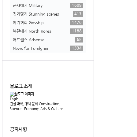
1609
군사얘기 Military
417
진기명기 Stunning scenes
1476
얘기꺼리 Gosship
1188
북한얘기 North Korea
68
애드센스 Adsense
1334
News for Foreigner
블로그 소개
Engi-
건설 과학, 경제 문화 Construction,
Science...Economy, Arts & Culture
공지사항