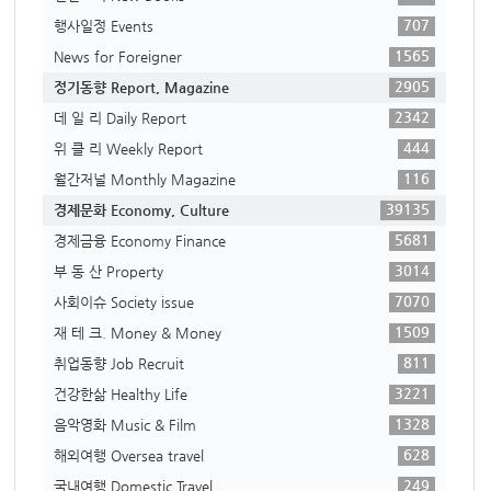
707
행사일정 Events
1565
News for Foreigner
2905
정기동향 Report, Magazine
2342
데 일 리 Daily Report
444
위 클 리 Weekly Report
116
월간저널 Monthly Magazine
39135
경제문화 Economy, Culture
5681
경제금융 Economy Finance
3014
부 동 산 Property
7070
사회이슈 Society issue
1509
재 테 크. Money & Money
811
취업동향 Job Recruit
3221
건강한삶 Healthy Life
1328
음악영화 Music & Film
628
해외여행 Oversea travel
249
국내여행 Domestic Travel