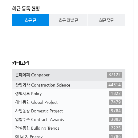
최근 등록 현황
최근 글
최근 월별 글
최근 댓글
카테고리
87122
콘페이퍼 Conpaper
44314
산업과학 Construction,Science
1822
정책제도 Policy
7479
해외동향 Global Project
9784
사업동향 Domestic Project
3883
입찰수주 Contract, Awards
2225
건설동향 Building Trends
1786
에 너 지 Energy