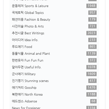
1948
운동레저 Sports & Leisure
957
국제토픽 Global Topics
179
패션미용 Fashion & Beauty
721
사진미술 Photo & Arts
2023
추천시글 Best Writings
233
아이디어 Idea info.
865
푸드얘기 Food
1139
동물식물 Animal and Plant
372
한번웃자 Fun Fun Fun
1078
알아두면 Useful Info.
1609
군사얘기 Military
417
진기명기 Stunning scenes
1476
얘기꺼리 Gosship
1188
북한얘기 North Korea
68
애드센스 Adsense
1334
News for Foreigner