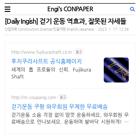
Engi's CONPAPER
[Daily Ingish] 걷기 운동 역효과, 잘못된 자세들
산업과학 Construction,Science/인글저팬 English,Japanese
|
2023. 1. 17. 12:36
http://www.fujikurashaft.co.kr
광고
후지쿠라샤프트 공식홈페이지
세계의 톱 프로들의 신뢰. Fujikura
Shaft
http://m.coupang.com
광고
걷기운동 쿠팡 와우회원 무제한 무료배송
걷기운동 소음 걱정 없이 맘껏 운동하세요, 와우회원 무
료배송으로 만나보세요. 운동하며 발바닥 시원하게! 스
텝퍼, 건강을 챙겨보세요.