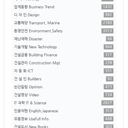
1432
업계동향 Business Trend
992
디 자 인 Design
2183
교통해양 Transport, Marine
3313
환경안전 Environment,Safety
66
재난재해 Disaster
944
기술개발 New Technology
317
건설금융 Building Finance
239
건설관리 Construction Mgt.
551
자 동 화 ICT
92
건 설 인 Builders
473
논단칼럼 Opinion
724
건설영상 Video
2627
IT 과학 IT & Science
353
인글저팬 English,Japanese
448
유용정보 Usefull Info.
303
건설도서 New Books