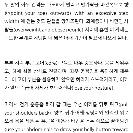
두 발의 좌우 간격을 과도하게 벌리고 발가락을 바깥쪽으로 향
한(point your toes outwards with an excessive step
width) 채 걷는 것도 관절을 망가뜨린다. 과체중이나 비만인 사
람들(overweight and obese people) 사이에 흔한 이 자세는
과도한 무게를 지탱할 더 넓은 아래 기반이 필요해 나오게 된다.
복부·허리 부근 코어(core) 근육도 매우 중요하다. 몸을 세워주
고, 하체 힘을 상체로 전달하며, 좌우 움직임을 용이하게 해준
다. 이 코어 부분을 활용하지 않으면 허리가 흐느적거리고, 어깨
가 앞으로 굽어 자세가 흐트러진다(lose your posture).
따라서 걷기 운동을 하러 갈 때는 우선 어깨를 뒤로 펴고(pull
your shoulders back), 양쪽 귀가 어깨·엉덩이와 일직선 위로
오게 목을 세운 뒤 복근을 이용해 배꼽을 척추 쪽으로 끌어당긴
(use your abdominals to draw your belly button toward