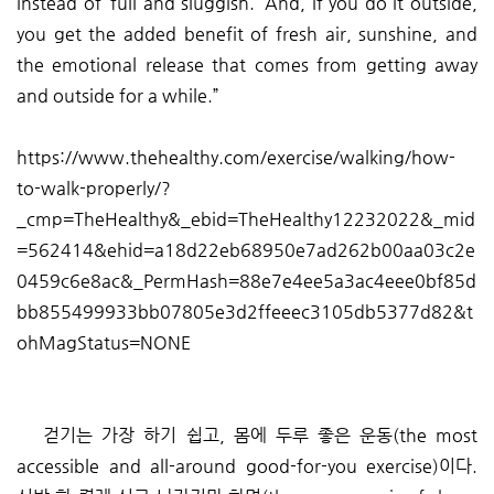
instead of ‘full and sluggish.’ And, if you do it outside,
you get the added benefit of fresh air, sunshine, and
the emotional release that comes from getting away
and outside for a while.”
https://www.thehealthy.com/exercise/walking/how-
to-walk-properly/?
_cmp=TheHealthy&_ebid=TheHealthy12232022&_mid
=562414&ehid=a18d22eb68950e7ad262b00aa03c2e
0459c6e8ac&_PermHash=88e7e4ee5a3ac4eee0bf85d
bb855499933bb07805e3d2ffeeec3105db5377d82&t
ohMagStatus=NONE
걷기는 가장 하기 쉽고, 몸에 두루 좋은 운동(the most
accessible and all-around good-for-you exercise)이다.