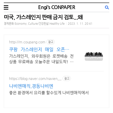
Engi's CONPAPER
미국, 가스레인지 판매 금지 검토...왜
경제문화 Economy, Culture/건강한삶 Healthy Life
|
2023. 1. 11. 20:41
http://m.coupang.com
광고
쿠팡 가스레인지 매일 오픈되는
와우회원 특가
가스레인지, 와우회원은 로켓배송 전
상품 무료배송 오늘주문 내일도착! 꼭
필요한 제품은 쿠팡에서 더 저렴하게,
로켓배송으로 더 빠르게!
https://blog.naver.com/navien__
광고
나비엔매직,경동나비엔
좋은 환경에서 요리를 할수있게 나비엔매직에서