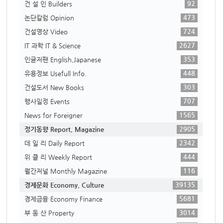
92
건 설 인 Builders
473
논단칼럼 Opinion
724
건설영상 Video
2627
IT 과학 IT & Science
353
인글저팬 English,Japanese
448
유용정보 Usefull Info.
303
건설도서 New Books
707
행사일정 Events
1565
News for Foreigner
2905
정기동향 Report, Magazine
2342
데 일 리 Daily Report
444
위 클 리 Weekly Report
116
월간저널 Monthly Magazine
39135
경제문화 Economy, Culture
5681
경제금융 Economy Finance
3014
부 동 산 Property