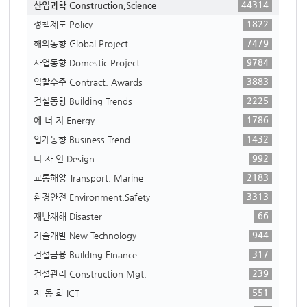
44314
산업과학 Construction,Science
1822
정책제도 Policy
7479
해외동향 Global Project
9784
사업동향 Domestic Project
3883
입찰수주 Contract, Awards
2225
건설동향 Building Trends
1786
에 너 지 Energy
1432
업계동향 Business Trend
992
디 자 인 Design
2183
교통해양 Transport, Marine
3313
환경안전 Environment,Safety
66
재난재해 Disaster
944
기술개발 New Technology
317
건설금융 Building Finance
239
건설관리 Construction Mgt.
551
자 동 화 ICT