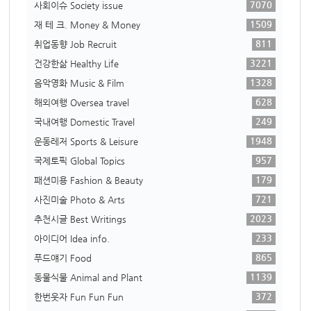
7070
사회이슈 Society issue
1509
재 테 크. Money & Money
811
취업동향 Job Recruit
3221
건강한삶 Healthy Life
1328
음악영화 Music & Film
628
해외여행 Oversea travel
249
국내여행 Domestic Travel
1948
운동레저 Sports & Leisure
957
국제토픽 Global Topics
179
패션미용 Fashion & Beauty
721
사진미술 Photo & Arts
2023
추천시글 Best Writings
233
아이디어 Idea info.
865
푸드얘기 Food
1139
동물식물 Animal and Plant
372
한번웃자 Fun Fun Fun