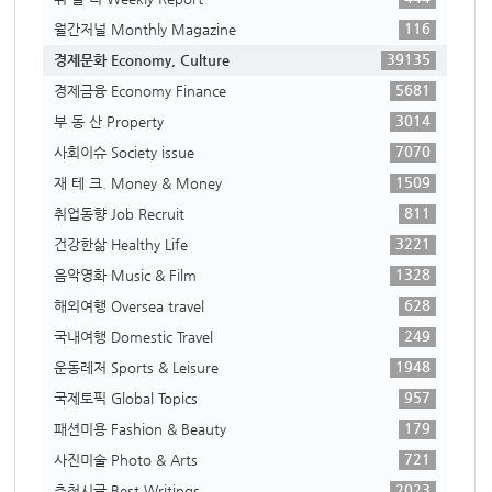
116
월간저널 Monthly Magazine
39135
경제문화 Economy, Culture
5681
경제금융 Economy Finance
3014
부 동 산 Property
7070
사회이슈 Society issue
1509
재 테 크. Money & Money
811
취업동향 Job Recruit
3221
건강한삶 Healthy Life
1328
음악영화 Music & Film
628
해외여행 Oversea travel
249
국내여행 Domestic Travel
1948
운동레저 Sports & Leisure
957
국제토픽 Global Topics
179
패션미용 Fashion & Beauty
721
사진미술 Photo & Arts
2023
추천시글 Best Writings