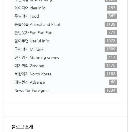
233
아이디어 Idea info.
865
푸드얘기 Food
1139
동물식물 Animal and Plant
372
한번웃자 Fun Fun Fun
1078
알아두면 Useful Info.
1609
군사얘기 Military
417
진기명기 Stunning scenes
1476
얘기꺼리 Gosship
1188
북한얘기 North Korea
68
애드센스 Adsense
1334
News for Foreigner
블로그 소개