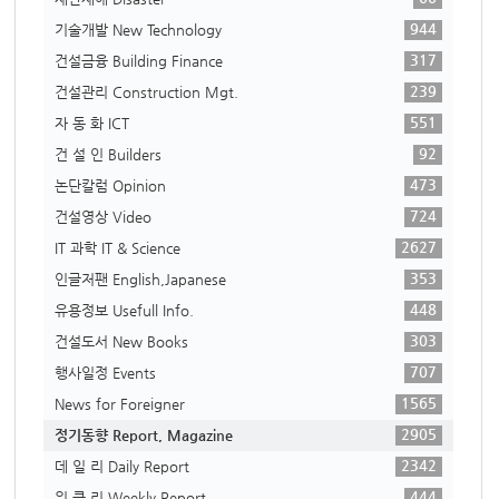
944
기술개발 New Technology
317
건설금융 Building Finance
239
건설관리 Construction Mgt.
551
자 동 화 ICT
92
건 설 인 Builders
473
논단칼럼 Opinion
724
건설영상 Video
2627
IT 과학 IT & Science
353
인글저팬 English,Japanese
448
유용정보 Usefull Info.
303
건설도서 New Books
707
행사일정 Events
1565
News for Foreigner
2905
정기동향 Report, Magazine
2342
데 일 리 Daily Report
444
위 클 리 Weekly Report