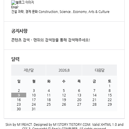
Engi-
건설 과학, 경제 문화 Construction, Science...Economy, Arts & Culture
공지사항
콘텐츠 검색 - 맨위의 검색창을 통해 검색해주세요!
달력
지난달
2026.8
다음달
일
월
화
수
목
금
토
1
2
3
4
5
6
7
8
9
10
11
12
13
14
15
16
17
18
19
20
21
22
23
24
25
26
27
28
29
30
31
Skin by
M1REACT
. Designed by
M1STORY.TISTORY.COM
. Valid
XHTML 1.0
and
CSS 3
. Copyright ⓒ
Engi's CONPAPER
. All rights reserved.