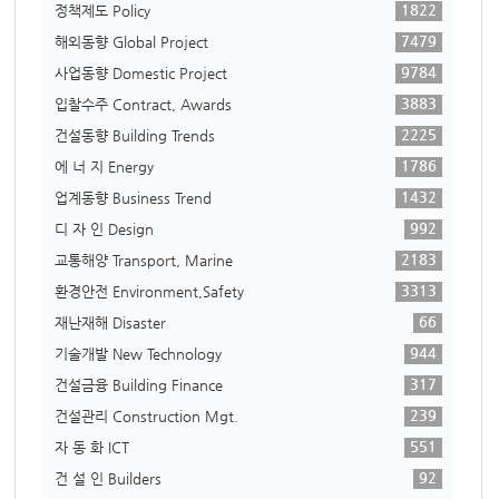
1822
정책제도 Policy
7479
해외동향 Global Project
9784
사업동향 Domestic Project
3883
입찰수주 Contract, Awards
2225
건설동향 Building Trends
1786
에 너 지 Energy
1432
업계동향 Business Trend
992
디 자 인 Design
2183
교통해양 Transport, Marine
3313
환경안전 Environment,Safety
66
재난재해 Disaster
944
기술개발 New Technology
317
건설금융 Building Finance
239
건설관리 Construction Mgt.
551
자 동 화 ICT
92
건 설 인 Builders