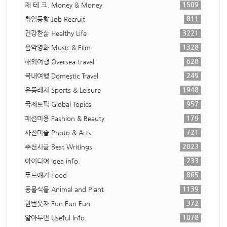
1509
재 테 크. Money & Money
811
취업동향 Job Recruit
3221
건강한삶 Healthy Life
1328
음악영화 Music & Film
628
해외여행 Oversea travel
249
국내여행 Domestic Travel
1948
운동레저 Sports & Leisure
957
국제토픽 Global Topics
179
패션미용 Fashion & Beauty
721
사진미술 Photo & Arts
2023
추천시글 Best Writings
233
아이디어 Idea info.
865
푸드얘기 Food
1139
동물식물 Animal and Plant
372
한번웃자 Fun Fun Fun
1078
알아두면 Useful Info.