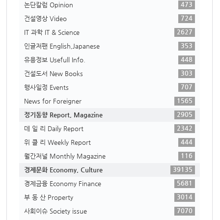
473
논단칼럼 Opinion
724
건설영상 Video
2627
IT 과학 IT & Science
353
인글저팬 English,Japanese
448
유용정보 Usefull Info.
303
건설도서 New Books
707
행사일정 Events
1565
News for Foreigner
2905
정기동향 Report, Magazine
2342
데 일 리 Daily Report
444
위 클 리 Weekly Report
116
월간저널 Monthly Magazine
39135
경제문화 Economy, Culture
5681
경제금융 Economy Finance
3014
부 동 산 Property
7070
사회이슈 Society issue