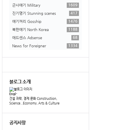
1609
군사얘기 Military
417
진기명기 Stunning scenes
1476
얘기꺼리 Gosship
1188
북한얘기 North Korea
68
애드센스 Adsense
1334
News for Foreigner
블로그 소개
Engi-
건설 과학, 경제 문화 Construction,
Science...Economy, Arts & Culture
공지사항