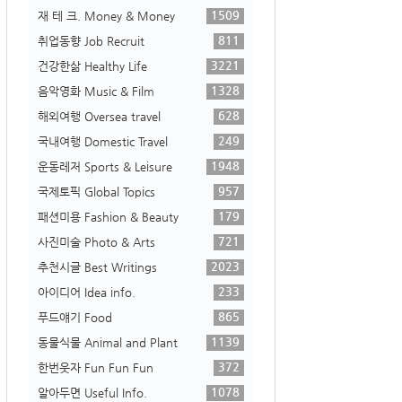
1509
재 테 크. Money & Money
811
취업동향 Job Recruit
3221
건강한삶 Healthy Life
1328
음악영화 Music & Film
628
해외여행 Oversea travel
249
국내여행 Domestic Travel
1948
운동레저 Sports & Leisure
957
국제토픽 Global Topics
179
패션미용 Fashion & Beauty
721
사진미술 Photo & Arts
2023
추천시글 Best Writings
233
아이디어 Idea info.
865
푸드얘기 Food
1139
동물식물 Animal and Plant
372
한번웃자 Fun Fun Fun
1078
알아두면 Useful Info.