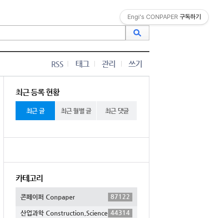
Engi's CONPAPER
구독하기
RSS
태그
관리
쓰기
최근 등록 현황
최근 글
최근 월별 글
최근 댓글
카테고리
87122
콘페이퍼 Conpaper
44314
산업과학 Construction,Science