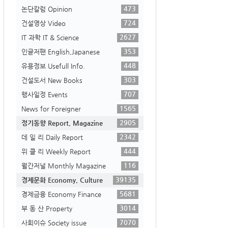
473
논단칼럼 Opinion
724
건설영상 Video
2627
IT 과학 IT & Science
353
인글저팬 English,Japanese
448
유용정보 Usefull Info.
303
건설도서 New Books
707
행사일정 Events
1565
News for Foreigner
2905
정기동향 Report, Magazine
2342
데 일 리 Daily Report
444
위 클 리 Weekly Report
116
월간저널 Monthly Magazine
39135
경제문화 Economy, Culture
5681
경제금융 Economy Finance
3014
부 동 산 Property
7070
사회이슈 Society issue