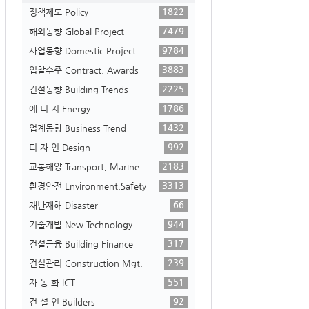
1822
정책제도 Policy
7479
해외동향 Global Project
9784
사업동향 Domestic Project
3883
입찰수주 Contract, Awards
2225
건설동향 Building Trends
1786
에 너 지 Energy
1432
업계동향 Business Trend
992
디 자 인 Design
2183
교통해양 Transport, Marine
3313
환경안전 Environment,Safety
66
재난재해 Disaster
944
기술개발 New Technology
317
건설금융 Building Finance
239
건설관리 Construction Mgt.
551
자 동 화 ICT
92
건 설 인 Builders