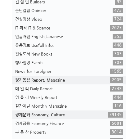
92
건 설 인 Builders
473
논단칼럼 Opinion
724
건설영상 Video
2627
IT 과학 IT & Science
353
인글저팬 English,Japanese
448
유용정보 Usefull Info.
303
건설도서 New Books
707
행사일정 Events
1565
News for Foreigner
2905
정기동향 Report, Magazine
2342
데 일 리 Daily Report
444
위 클 리 Weekly Report
116
월간저널 Monthly Magazine
39135
경제문화 Economy, Culture
5681
경제금융 Economy Finance
3014
부 동 산 Property