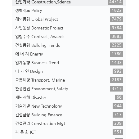
44314
산업과학 Construction,Science
1822
정책제도 Policy
7479
해외동향 Global Project
9784
사업동향 Domestic Project
3883
입찰수주 Contract, Awards
2225
건설동향 Building Trends
1786
에 너 지 Energy
1432
업계동향 Business Trend
992
디 자 인 Design
2183
교통해양 Transport, Marine
3313
환경안전 Environment,Safety
66
재난재해 Disaster
944
기술개발 New Technology
317
건설금융 Building Finance
239
건설관리 Construction Mgt.
551
자 동 화 ICT