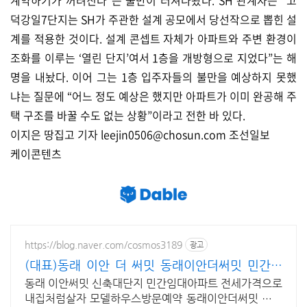
계약하기가 꺼려진다”는 불만이 터져나왔다. SH 관계자는 “고
덕강일7단지는 SH가 주관한 설계 공모에서 당선작으로 뽑힌 설
계를 적용한 것이다. 설계 콘셉트 자체가 아파트와 주변 환경이
조화를 이루는 ‘열린 단지’여서 1층을 개방형으로 지었다”는 해
명을 내놨다. 이어 그는 1층 입주자들의 불만을 예상하지 못했
냐는 질문에 “어느 정도 예상은 했지만 아파트가 이미 완공해 주
택 구조를 바꿀 수도 없는 상황”이라고 전한 바 있다.
이지은 땅집고 기자 leejin0506@chosun.com 조선일보
케이콘텐츠
https://blog.naver.com/cosmos3189
광고
(대표)동래 이안 더 써밋 동래이안더써밋 민간임
대아파트
동래 이안써밋 신축대단지 민간임대아파트 전세가격으로
내집처럼살자 모델하우스방문예약 동래이안더써밋 민간