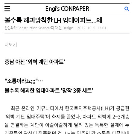
Engi's CONPAPER
볼수록 해괴망칙한 LH 임대아파트...왜
산업과학 Construction,Science/디 자 인 Design
|
2022. 10. 9. 13:01
더보기
충남 아산 ‘외벽 계단 아파트’
"소통이라뇨;;;"…
볼수록 해괴한 임대아파트 '망작 3종 세트'
최근 온라인 커뮤니티에서 한국토지주택공사(LH)가 공급한
‘외벽 계단 임대주택’이 화제를 끌었다. 아파트 외벽에 2~3개층
을 연결하는 계단이 아슬아슬하게 달려 있는 독특한 설계에 누
리꾼들의 관심이 집중됐던 것. LH는 입주민 간 소통을 이끌어내