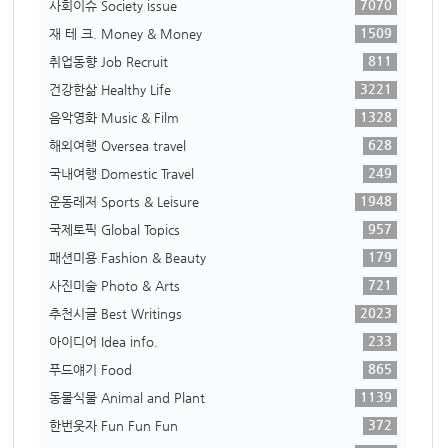
7070
사회이슈 Society issue
1509
재 테 크. Money & Money
811
취업동향 Job Recruit
3221
건강한삶 Healthy Life
1328
음악영화 Music & Film
628
해외여행 Oversea travel
249
국내여행 Domestic Travel
1948
운동레저 Sports & Leisure
957
국제토픽 Global Topics
179
패션미용 Fashion & Beauty
721
사진미술 Photo & Arts
2023
추천시글 Best Writings
233
아이디어 Idea info.
865
푸드얘기 Food
1139
동물식물 Animal and Plant
372
한번웃자 Fun Fun Fun