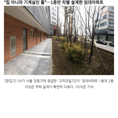
“집 아니라 기계실인 줄”…1층만 차별 설계한 임대아파트
[땅집고] SH가 서울 강동구에 공급한 '고덕강일7단지' 임대아파트 1층과 2층
이상은 주택 설계가 확연히 다르다. /이지은 기자