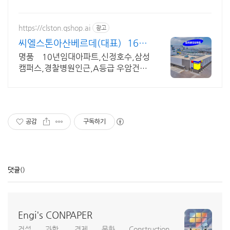
임대아파트 3억대부터 신축을내집처럼,주택수NO,취득
세NO방문예약
https://clston.qshop.ai
광고
씨엘스톤아산베르데(대표) 1644
1896 방문등록
명품 10년임대아파트,신정호수,삼성
캠퍼스,경찰병원인근,A등급 우암건설,
견본주택안내 ,방문시 특별혜택 문의,
오시는길 안내
공감
구독하기
댓글
()
Engi's CONPAPER
건설 과학, 경제 문화 Construction,