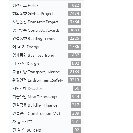
1822
정책제도 Policy
7479
해외동향 Global Project
9784
사업동향 Domestic Project
3883
입찰수주 Contract, Awards
2225
건설동향 Building Trends
1786
에 너 지 Energy
1432
업계동향 Business Trend
992
디 자 인 Design
2183
교통해양 Transport, Marine
3313
환경안전 Environment,Safety
66
재난재해 Disaster
944
기술개발 New Technology
317
건설금융 Building Finance
239
건설관리 Construction Mgt.
551
자 동 화 ICT
92
건 설 인 Builders