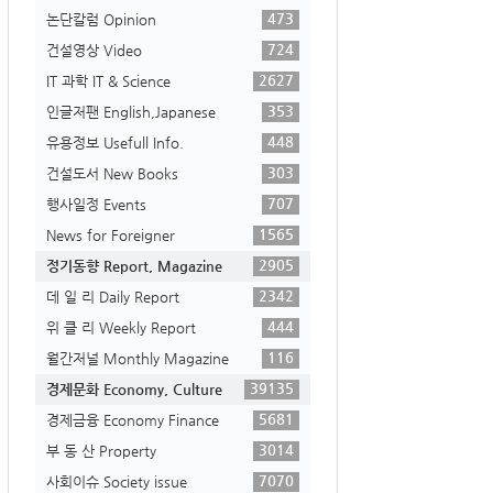
473
논단칼럼 Opinion
724
건설영상 Video
2627
IT 과학 IT & Science
353
인글저팬 English,Japanese
448
유용정보 Usefull Info.
303
건설도서 New Books
707
행사일정 Events
1565
News for Foreigner
2905
정기동향 Report, Magazine
2342
데 일 리 Daily Report
444
위 클 리 Weekly Report
116
월간저널 Monthly Magazine
39135
경제문화 Economy, Culture
5681
경제금융 Economy Finance
3014
부 동 산 Property
7070
사회이슈 Society issue