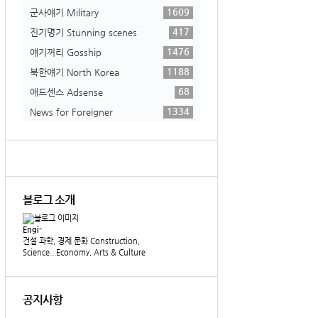
1609
군사얘기 Military
417
진기명기 Stunning scenes
1476
얘기꺼리 Gosship
1188
북한얘기 North Korea
68
애드센스 Adsense
1334
News for Foreigner
블로그 소개
Engi-
건설 과학, 경제 문화 Construction,
Science...Economy, Arts & Culture
공지사항