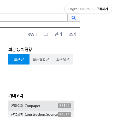
Engi's CONPAPER
구독하기
RSS
태그
관리
쓰기
최근 등록 현황
최근 글
최근 월별 글
최근 댓글
카테고리
87122
콘페이퍼 Conpaper
44314
산업과학 Construction,Science