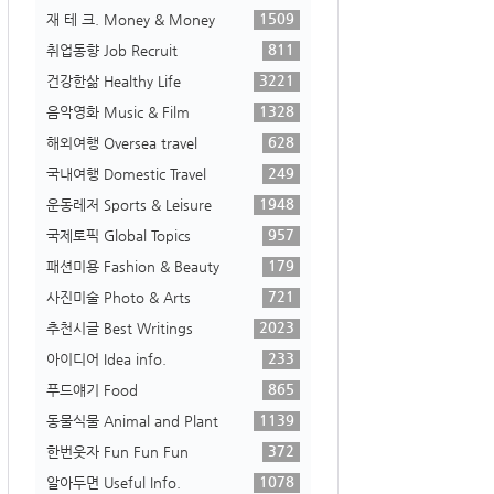
1509
재 테 크. Money & Money
811
취업동향 Job Recruit
3221
건강한삶 Healthy Life
1328
음악영화 Music & Film
628
해외여행 Oversea travel
249
국내여행 Domestic Travel
1948
운동레저 Sports & Leisure
957
국제토픽 Global Topics
179
패션미용 Fashion & Beauty
721
사진미술 Photo & Arts
2023
추천시글 Best Writings
233
아이디어 Idea info.
865
푸드얘기 Food
1139
동물식물 Animal and Plant
372
한번웃자 Fun Fun Fun
1078
알아두면 Useful Info.