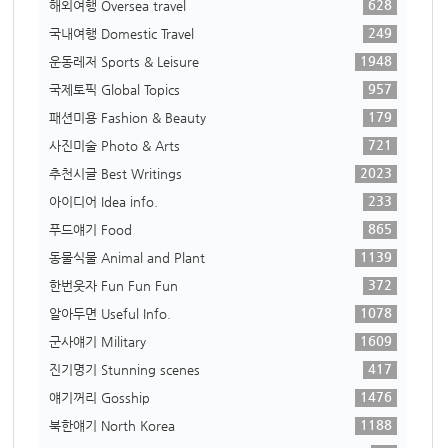
628
해외여행 Oversea travel
249
국내여행 Domestic Travel
1948
운동레저 Sports & Leisure
957
국제토픽 Global Topics
179
패션미용 Fashion & Beauty
721
사진미술 Photo & Arts
2023
추천시글 Best Writings
233
아이디어 Idea info.
865
푸드얘기 Food
1139
동물식물 Animal and Plant
372
한번웃자 Fun Fun Fun
1078
알아두면 Useful Info.
1609
군사얘기 Military
417
진기명기 Stunning scenes
1476
얘기꺼리 Gosship
1188
북한얘기 North Korea