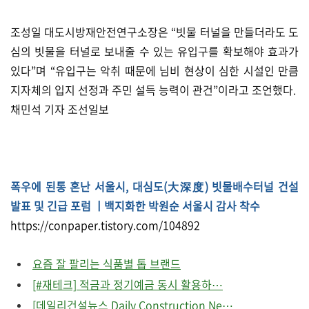
조성일 대도시방재안전연구소장은 “빗물 터널을 만들더라도 도
심의 빗물을 터널로 보내줄 수 있는 유입구를 확보해야 효과가
있다”며 “유입구는 악취 때문에 님비 현상이 심한 시설인 만큼
지자체의 입지 선정과 주민 설득 능력이 관건”이라고 조언했다.
채민석 기자 조선일보
폭우에 된통 혼난 서울시, 대심도(大深度) 빗물배수터널 건설
발표 및 긴급 포럼 ㅣ백지화한 박원순 서울시 감사 착수
https://conpaper.tistory.com/104892
요즘 잘 팔리는 식품별 톱 브랜드
[#재테크] 적금과 정기예금 동시 활용하⋯
[데일리건설뉴스 Daily Construction Ne⋯