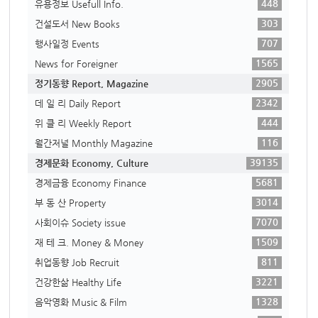
448
유용정보 Usefull Info.
303
건설도서 New Books
707
행사일정 Events
1565
News for Foreigner
2905
정기동향 Report, Magazine
2342
데 일 리 Daily Report
444
위 클 리 Weekly Report
116
월간저널 Monthly Magazine
39135
경제문화 Economy, Culture
5681
경제금융 Economy Finance
3014
부 동 산 Property
7070
사회이슈 Society issue
1509
재 테 크. Money & Money
811
취업동향 Job Recruit
3221
건강한삶 Healthy Life
1328
음악영화 Music & Film