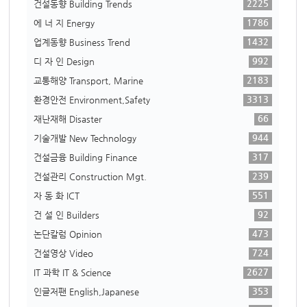
2225
건설동향 Building Trends
1786
에 너 지 Energy
1432
업계동향 Business Trend
992
디 자 인 Design
2183
교통해양 Transport, Marine
3313
환경안전 Environment,Safety
66
재난재해 Disaster
944
기술개발 New Technology
317
건설금융 Building Finance
239
건설관리 Construction Mgt.
551
자 동 화 ICT
92
건 설 인 Builders
473
논단칼럼 Opinion
724
건설영상 Video
2627
IT 과학 IT & Science
353
인글저팬 English,Japanese