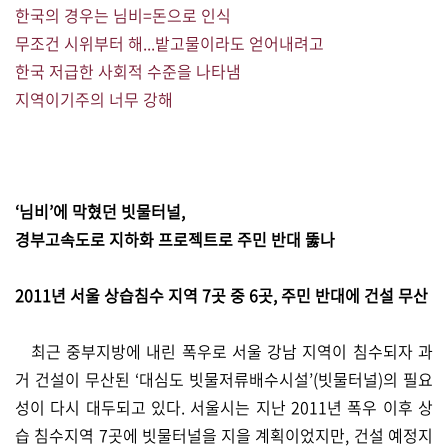
한국의 경우는 님비=돈으로 인식
무조건 시위부터 해...밭고물이라도 얻어내려고
한국 저급한 사회적 수준을 나타냄
지역이기주의 너무 강해
‘님비’에 막혔던 빗물터널,
경부고속도로 지하화 프로젝트로 주민 반대 뚫나
2011년 서울 상습침수 지역 7곳 중 6곳, 주민 반대에 건설 무산
최근 중부지방에 내린 폭우로 서울 강남 지역이 침수되자 과
거 건설이 무산된 ‘대심도 빗물저류배수시설’(빗물터널)의 필요
성이 다시 대두되고 있다. 서울시는 지난 2011년 폭우 이후 상
습 침수지역 7곳에 빗물터널을 지을 계획이었지만, 건설 예정지