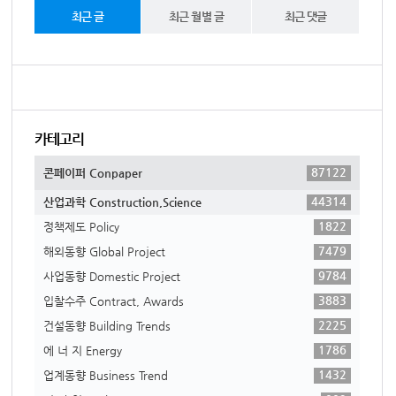
최근 글
최근 월별 글
최근 댓글
카테고리
87122
콘페이퍼 Conpaper
44314
산업과학 Construction,Science
1822
정책제도 Policy
7479
해외동향 Global Project
9784
사업동향 Domestic Project
3883
입찰수주 Contract, Awards
2225
건설동향 Building Trends
1786
에 너 지 Energy
1432
업계동향 Business Trend