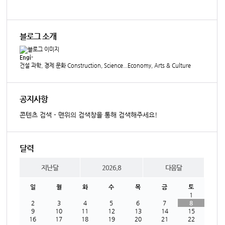
블로그 소개
Engi-
건설 과학, 경제 문화 Construction, Science...Economy, Arts & Culture
공지사항
콘텐츠 검색 - 맨위의 검색창을 통해 검색해주세요!
달력
지난달
2026.8
다음달
일
월
화
수
목
금
토
1
2
3
4
5
6
7
8
9
10
11
12
13
14
15
16
17
18
19
20
21
22