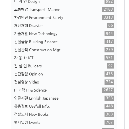
992
디 자 인 Design
2183
교통해양 Transport, Marine
3313
환경안전 Environment,Safety
66
재난재해 Disaster
944
기술개발 New Technology
317
건설금융 Building Finance
239
건설관리 Construction Mgt.
551
자 동 화 ICT
92
건 설 인 Builders
473
논단칼럼 Opinion
724
건설영상 Video
2627
IT 과학 IT & Science
353
인글저팬 English,Japanese
448
유용정보 Usefull Info.
303
건설도서 New Books
707
행사일정 Events