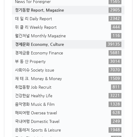
1565
News for Foreigner
2905
정기동향 Report, Magazine
2342
데 일 리 Daily Report
444
위 클 리 Weekly Report
116
월간저널 Monthly Magazine
39135
경제문화 Economy, Culture
5681
경제금융 Economy Finance
3014
부 동 산 Property
7070
사회이슈 Society issue
1509
재 테 크. Money & Money
811
취업동향 Job Recruit
3221
건강한삶 Healthy Life
1328
음악영화 Music & Film
628
해외여행 Oversea travel
249
국내여행 Domestic Travel
1948
운동레저 Sports & Leisure