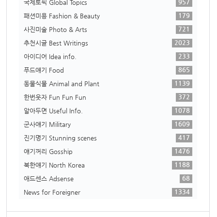
957
국제토픽 Global Topics
179
패션미용 Fashion & Beauty
721
사진미술 Photo & Arts
2023
추천시글 Best Writings
233
아이디어 Idea info.
865
푸드얘기 Food
1139
동물식물 Animal and Plant
372
한번웃자 Fun Fun Fun
1078
알아두면 Useful Info.
1609
군사얘기 Military
417
진기명기 Stunning scenes
1476
얘기꺼리 Gosship
1188
북한얘기 North Korea
68
애드센스 Adsense
1334
News for Foreigner