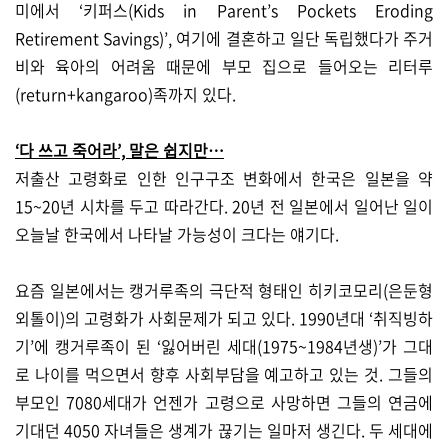
미에서 ‘키퍼스(Kids in Parent’s Pockets Eroding
Retirement Savings)’, 여기에 결혼하고 일단 독립했다가 주거
비와 육아의 어려움 때문에 부모 집으로 들어오는 리터루
(return+kangaroo)족까지 있다.
‘다 쓰고 죽어라’, 말은 쉽지만…
저출산 고령화로 인한 인구구조 변화에서 한국은 일본을 약
15~20년 시차를 두고 따라간다. 20년 전 일본에서 일어난 일이
오늘날 한국에서 나타날 가능성이 크다는 얘기다.
요즘 일본에서는 캥거루족의 극단적 형태인 히키코모리(은둔형
외톨이)의 고령화가 사회문제가 되고 있다. 1990년대 ‘취직빙하
기’에 캥거루족이 된 ‘잃어버린 세대(1975~1984년생)’가 그대
로 나이를 먹으면서 향후 사회부담을 예고하고 있는 것. 그들의
부모인 7080세대가 언젠가 고령으로 사망하면 그들의 연금에
기대던 4050 자녀들은 생계가 끊기는 일마저 생긴다. 두 세대에