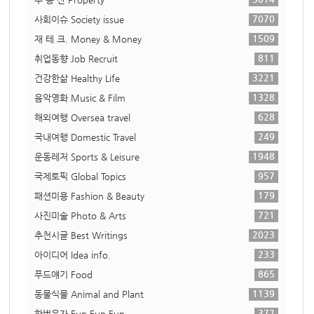
7070
사회이슈 Society issue
1509
재 테 크. Money & Money
811
취업동향 Job Recruit
3221
건강한삶 Healthy Life
1328
음악영화 Music & Film
628
해외여행 Oversea travel
249
국내여행 Domestic Travel
1948
운동레저 Sports & Leisure
957
국제토픽 Global Topics
179
패션미용 Fashion & Beauty
721
사진미술 Photo & Arts
2023
추천시글 Best Writings
233
아이디어 Idea info.
865
푸드얘기 Food
1139
동물식물 Animal and Plant
372
한번웃자 Fun Fun Fun