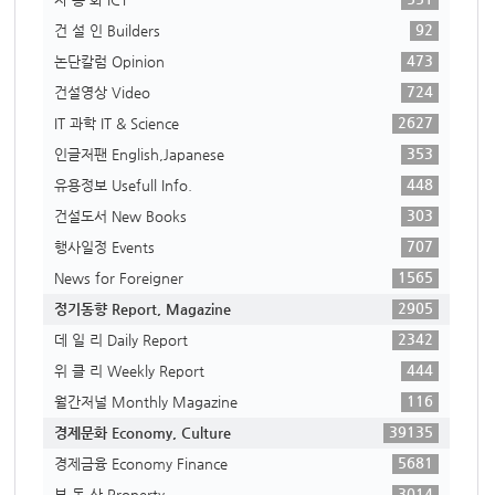
92
건 설 인 Builders
473
논단칼럼 Opinion
724
건설영상 Video
2627
IT 과학 IT & Science
353
인글저팬 English,Japanese
448
유용정보 Usefull Info.
303
건설도서 New Books
707
행사일정 Events
1565
News for Foreigner
2905
정기동향 Report, Magazine
2342
데 일 리 Daily Report
444
위 클 리 Weekly Report
116
월간저널 Monthly Magazine
39135
경제문화 Economy, Culture
5681
경제금융 Economy Finance
3014
부 동 산 Property