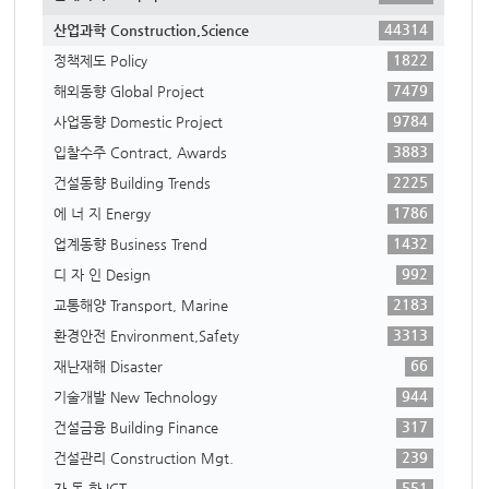
44314
산업과학 Construction,Science
1822
정책제도 Policy
7479
해외동향 Global Project
9784
사업동향 Domestic Project
3883
입찰수주 Contract, Awards
2225
건설동향 Building Trends
1786
에 너 지 Energy
1432
업계동향 Business Trend
992
디 자 인 Design
2183
교통해양 Transport, Marine
3313
환경안전 Environment,Safety
66
재난재해 Disaster
944
기술개발 New Technology
317
건설금융 Building Finance
239
건설관리 Construction Mgt.
551
자 동 화 ICT