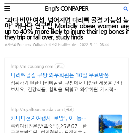
Engi's CONPAPER
"과다 비만 여성, 넘어지면 다리뼈 골절 가능성 높
아" 캐나다 연구팀 Morbidly obese women are
up to 40% more likely to injure their leg bones if
they trip or fall over, study finds
경제문화 Economy, Culture/건강한삶 Healthy Life
|
2022. 5. 11. 08:44
http://m.coupang.com
광고
다리뼈골절 쿠팡 와우회원은 30일 무료반품
섭취하기 편한 다리뼈골절, 쿠팡에서 다양한 제품을 만나
보세요. 건강식품, 활력을 되찾고 와우회원 캐시적립도
받으세요.
http://royaltourcanada.com
광고
캐나다현지여행사 로얄투어 동화
속 마을 밴프타운 숙박
록키여행전문(밴프숙박),25년G7 한
국정부방문단 현지협력사,모레인호수