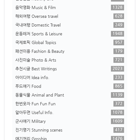
1328
음악영화 Music & Film
628
해외여행 Oversea travel
249
국내여행 Domestic Travel
1948
운동레저 Sports & Leisure
957
국제토픽 Global Topics
179
패션미용 Fashion & Beauty
721
사진미술 Photo & Arts
2023
추천시글 Best Writings
233
아이디어 Idea info.
865
푸드얘기 Food
1139
동물식물 Animal and Plant
372
한번웃자 Fun Fun Fun
1078
알아두면 Useful Info.
1609
군사얘기 Military
417
진기명기 Stunning scenes
1476
얘기꺼리 Gosship