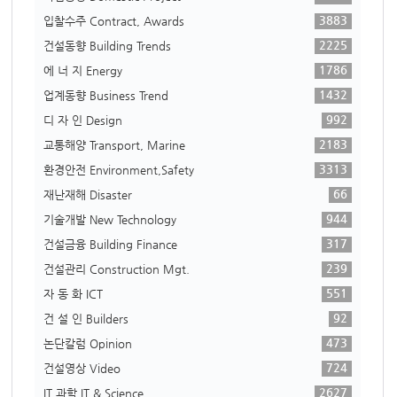
3883
입찰수주 Contract, Awards
2225
건설동향 Building Trends
1786
에 너 지 Energy
1432
업계동향 Business Trend
992
디 자 인 Design
2183
교통해양 Transport, Marine
3313
환경안전 Environment,Safety
66
재난재해 Disaster
944
기술개발 New Technology
317
건설금융 Building Finance
239
건설관리 Construction Mgt.
551
자 동 화 ICT
92
건 설 인 Builders
473
논단칼럼 Opinion
724
건설영상 Video
2627
IT 과학 IT & Science