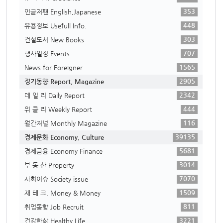
353
인글저팬 English,Japanese
448
유용정보 Usefull Info.
303
건설도서 New Books
707
행사일정 Events
1565
News for Foreigner
2905
정기동향 Report, Magazine
2342
데 일 리 Daily Report
444
위 클 리 Weekly Report
116
월간저널 Monthly Magazine
39135
경제문화 Economy, Culture
5681
경제금융 Economy Finance
3014
부 동 산 Property
7070
사회이슈 Society issue
1509
재 테 크. Money & Money
811
취업동향 Job Recruit
3221
건강한삶 Healthy Life