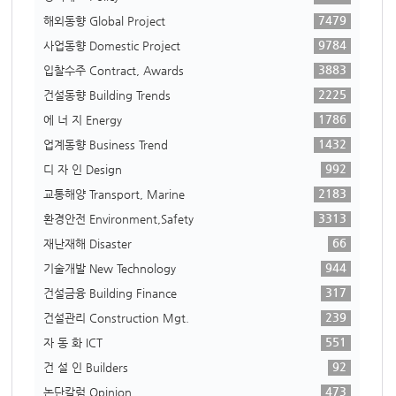
7479
해외동향 Global Project
9784
사업동향 Domestic Project
3883
입찰수주 Contract, Awards
2225
건설동향 Building Trends
1786
에 너 지 Energy
1432
업계동향 Business Trend
992
디 자 인 Design
2183
교통해양 Transport, Marine
3313
환경안전 Environment,Safety
66
재난재해 Disaster
944
기술개발 New Technology
317
건설금융 Building Finance
239
건설관리 Construction Mgt.
551
자 동 화 ICT
92
건 설 인 Builders
473
논단칼럼 Opinion