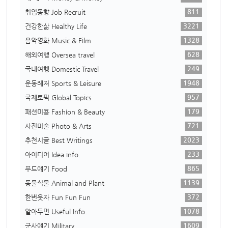
811
취업동향 Job Recruit
3221
건강한삶 Healthy Life
1328
음악영화 Music & Film
628
해외여행 Oversea travel
249
국내여행 Domestic Travel
1948
운동레저 Sports & Leisure
957
국제토픽 Global Topics
179
패션미용 Fashion & Beauty
721
사진미술 Photo & Arts
2023
추천시글 Best Writings
233
아이디어 Idea info.
865
푸드얘기 Food
1139
동물식물 Animal and Plant
372
한번웃자 Fun Fun Fun
1078
알아두면 Useful Info.
1609
군사얘기 Military