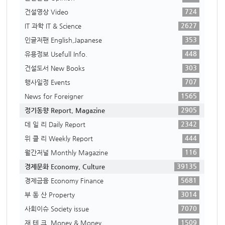
724
건설영상 Video
2627
IT 과학 IT & Science
353
인글저팬 English,Japanese
448
유용정보 Usefull Info.
303
건설도서 New Books
707
행사일정 Events
1565
News for Foreigner
2905
정기동향 Report, Magazine
2342
데 일 리 Daily Report
444
위 클 리 Weekly Report
116
월간저널 Monthly Magazine
39135
경제문화 Economy, Culture
5681
경제금융 Economy Finance
3014
부 동 산 Property
7070
사회이슈 Society issue
1509
재 테 크. Money & Money