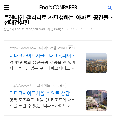
Engi's CONPAPER
트렌디한 갤러리로 재탄생하는 아파트 공간들 -
현대건설편
산업과학 Construction,Science/디 자 인 Design
|
2022. 3. 14. 11:57
http://www.더파크사이드서울.com
광고
더파크사이드서울 대표홈페이지
현대건설의 대규모 프로젝트!
약 92만평의 용산공원 조망을 맨 앞에
서 누릴 수 있는 곳, 더파크사이드 서
울!
http://www.더파크사이드.net
광고
더파크사이드서울 스위트 상담 신
세계백화점 프리미엄 몰까지
명품 로즈우드 호텔 앤 리조트의 서비
스를 누릴 수 있는, 더파크사이드 서울
스위트