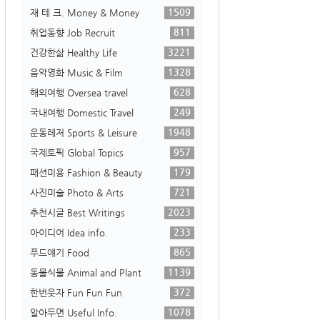
1509
재 테 크. Money & Money
811
취업동향 Job Recruit
3221
건강한삶 Healthy Life
1328
음악영화 Music & Film
628
해외여행 Oversea travel
249
국내여행 Domestic Travel
1948
운동레저 Sports & Leisure
957
국제토픽 Global Topics
179
패션미용 Fashion & Beauty
721
사진미술 Photo & Arts
2023
추천시글 Best Writings
233
아이디어 Idea info.
865
푸드얘기 Food
1139
동물식물 Animal and Plant
372
한번웃자 Fun Fun Fun
1078
알아두면 Useful Info.