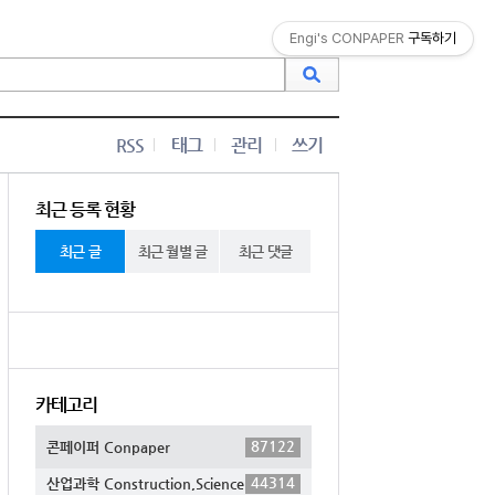
Engi's CONPAPER
구독하기
RSS
태그
관리
쓰기
최근 등록 현황
최근 글
최근 월별 글
최근 댓글
카테고리
87122
콘페이퍼 Conpaper
44314
산업과학 Construction,Science