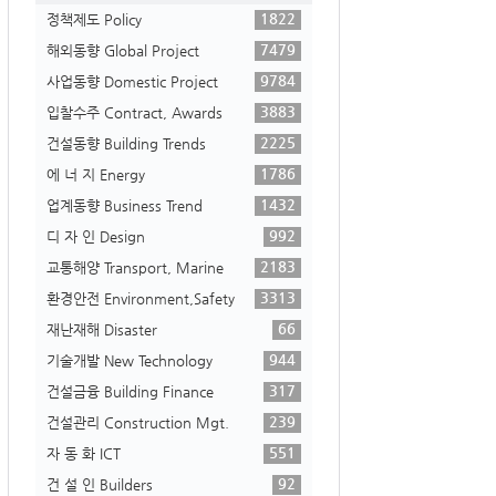
1822
정책제도 Policy
7479
해외동향 Global Project
9784
사업동향 Domestic Project
3883
입찰수주 Contract, Awards
2225
건설동향 Building Trends
1786
에 너 지 Energy
1432
업계동향 Business Trend
992
디 자 인 Design
2183
교통해양 Transport, Marine
3313
환경안전 Environment,Safety
66
재난재해 Disaster
944
기술개발 New Technology
317
건설금융 Building Finance
239
건설관리 Construction Mgt.
551
자 동 화 ICT
92
건 설 인 Builders