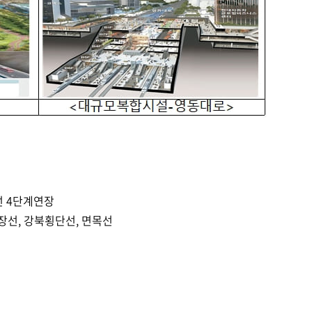
호선 4단계연장
연장선, 강북횡단선, 면목선