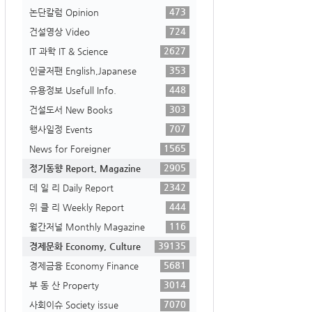
473
논단칼럼 Opinion
724
건설영상 Video
2627
IT 과학 IT & Science
353
인글저팬 English,Japanese
448
유용정보 Usefull Info.
303
건설도서 New Books
707
행사일정 Events
1565
News for Foreigner
2905
정기동향 Report, Magazine
2342
데 일 리 Daily Report
444
위 클 리 Weekly Report
116
월간저널 Monthly Magazine
39135
경제문화 Economy, Culture
5681
경제금융 Economy Finance
3014
부 동 산 Property
7070
사회이슈 Society issue