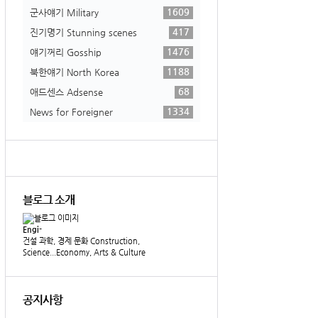
1609
군사얘기 Military
417
진기명기 Stunning scenes
1476
얘기꺼리 Gosship
1188
북한얘기 North Korea
68
애드센스 Adsense
1334
News for Foreigner
블로그 소개
Engi-
건설 과학, 경제 문화 Construction,
Science...Economy, Arts & Culture
공지사항