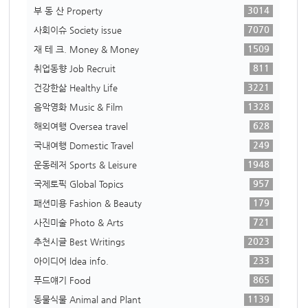
3014
부 동 산 Property
7070
사회이슈 Society issue
1509
재 테 크. Money & Money
811
취업동향 Job Recruit
3221
건강한삶 Healthy Life
1328
음악영화 Music & Film
628
해외여행 Oversea travel
249
국내여행 Domestic Travel
1948
운동레저 Sports & Leisure
957
국제토픽 Global Topics
179
패션미용 Fashion & Beauty
721
사진미술 Photo & Arts
2023
추천시글 Best Writings
233
아이디어 Idea info.
865
푸드얘기 Food
1139
동물식물 Animal and Plant