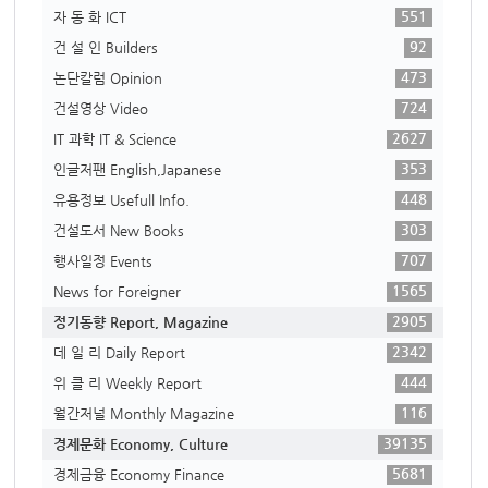
551
자 동 화 ICT
92
건 설 인 Builders
473
논단칼럼 Opinion
724
건설영상 Video
2627
IT 과학 IT & Science
353
인글저팬 English,Japanese
448
유용정보 Usefull Info.
303
건설도서 New Books
707
행사일정 Events
1565
News for Foreigner
2905
정기동향 Report, Magazine
2342
데 일 리 Daily Report
444
위 클 리 Weekly Report
116
월간저널 Monthly Magazine
39135
경제문화 Economy, Culture
5681
경제금융 Economy Finance