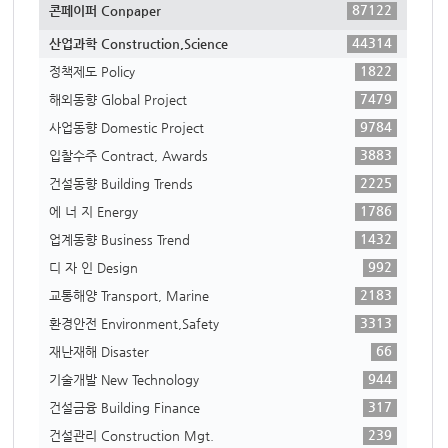
87122
콘페이퍼 Conpaper
44314
산업과학 Construction,Science
1822
정책제도 Policy
7479
해외동향 Global Project
9784
사업동향 Domestic Project
3883
입찰수주 Contract, Awards
2225
건설동향 Building Trends
1786
에 너 지 Energy
1432
업계동향 Business Trend
992
디 자 인 Design
2183
교통해양 Transport, Marine
3313
환경안전 Environment,Safety
66
재난재해 Disaster
944
기술개발 New Technology
317
건설금융 Building Finance
239
건설관리 Construction Mgt.