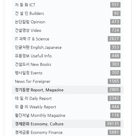
551
자 동 화 ICT
92
건 설 인 Builders
473
논단칼럼 Opinion
724
건설영상 Video
2627
IT 과학 IT & Science
353
인글저팬 English,Japanese
448
유용정보 Usefull Info.
303
건설도서 New Books
707
행사일정 Events
1565
News for Foreigner
2905
정기동향 Report, Magazine
2342
데 일 리 Daily Report
444
위 클 리 Weekly Report
116
월간저널 Monthly Magazine
39135
경제문화 Economy, Culture
5681
경제금융 Economy Finance