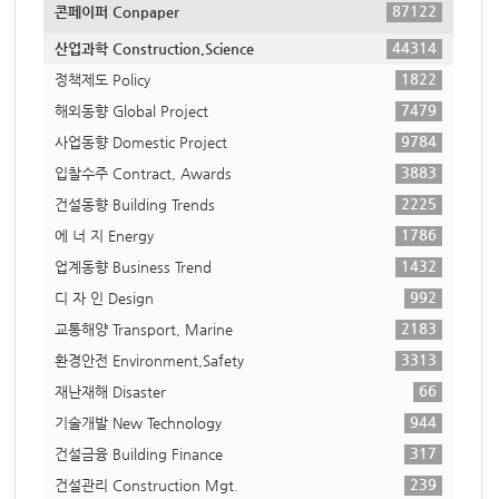
87122
콘페이퍼 Conpaper
44314
산업과학 Construction,Science
1822
정책제도 Policy
7479
해외동향 Global Project
9784
사업동향 Domestic Project
3883
입찰수주 Contract, Awards
2225
건설동향 Building Trends
1786
에 너 지 Energy
1432
업계동향 Business Trend
992
디 자 인 Design
2183
교통해양 Transport, Marine
3313
환경안전 Environment,Safety
66
재난재해 Disaster
944
기술개발 New Technology
317
건설금융 Building Finance
239
건설관리 Construction Mgt.