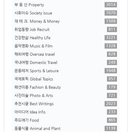
3014
부 동 산 Property
7070
사회이슈 Society issue
1509
재 테 크. Money & Money
811
취업동향 Job Recruit
3221
건강한삶 Healthy Life
1328
음악영화 Music & Film
628
해외여행 Oversea travel
249
국내여행 Domestic Travel
1948
운동레저 Sports & Leisure
957
국제토픽 Global Topics
179
패션미용 Fashion & Beauty
721
사진미술 Photo & Arts
2023
추천시글 Best Writings
233
아이디어 Idea info.
865
푸드얘기 Food
1139
동물식물 Animal and Plant