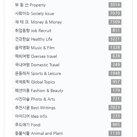
3014
부 동 산 Property
7070
사회이슈 Society issue
1509
재 테 크. Money & Money
811
취업동향 Job Recruit
3221
건강한삶 Healthy Life
1328
음악영화 Music & Film
628
해외여행 Oversea travel
249
국내여행 Domestic Travel
1948
운동레저 Sports & Leisure
957
국제토픽 Global Topics
179
패션미용 Fashion & Beauty
721
사진미술 Photo & Arts
2023
추천시글 Best Writings
233
아이디어 Idea info.
865
푸드얘기 Food
1139
동물식물 Animal and Plant