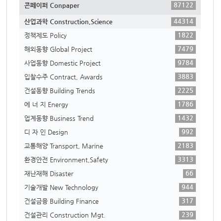
87122
콘페이퍼 Conpaper
44314
산업과학 Construction,Science
1822
정책제도 Policy
7479
해외동향 Global Project
9784
사업동향 Domestic Project
3883
입찰수주 Contract, Awards
2225
건설동향 Building Trends
1786
에 너 지 Energy
1432
업계동향 Business Trend
992
디 자 인 Design
2183
교통해양 Transport, Marine
3313
환경안전 Environment,Safety
66
재난재해 Disaster
944
기술개발 New Technology
317
건설금융 Building Finance
239
건설관리 Construction Mgt.