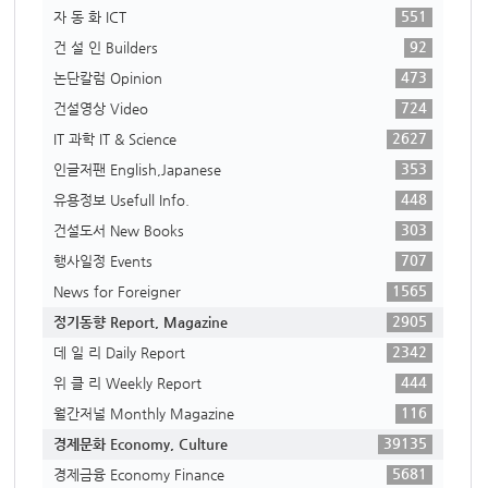
551
자 동 화 ICT
92
건 설 인 Builders
473
논단칼럼 Opinion
724
건설영상 Video
2627
IT 과학 IT & Science
353
인글저팬 English,Japanese
448
유용정보 Usefull Info.
303
건설도서 New Books
707
행사일정 Events
1565
News for Foreigner
2905
정기동향 Report, Magazine
2342
데 일 리 Daily Report
444
위 클 리 Weekly Report
116
월간저널 Monthly Magazine
39135
경제문화 Economy, Culture
5681
경제금융 Economy Finance