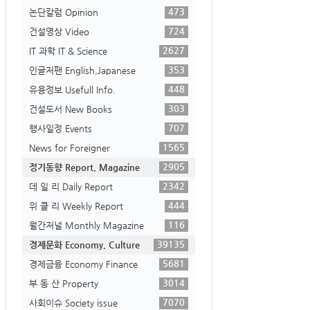
473
논단칼럼 Opinion
724
건설영상 Video
2627
IT 과학 IT & Science
353
인글저팬 English,Japanese
448
유용정보 Usefull Info.
303
건설도서 New Books
707
행사일정 Events
1565
News for Foreigner
2905
정기동향 Report, Magazine
2342
데 일 리 Daily Report
444
위 클 리 Weekly Report
116
월간저널 Monthly Magazine
39135
경제문화 Economy, Culture
5681
경제금융 Economy Finance
3014
부 동 산 Property
7070
사회이슈 Society issue