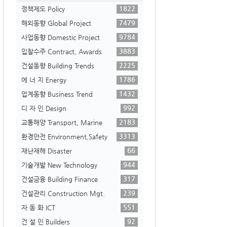
1822
정책제도 Policy
7479
해외동향 Global Project
9784
사업동향 Domestic Project
3883
입찰수주 Contract, Awards
2225
건설동향 Building Trends
1786
에 너 지 Energy
1432
업계동향 Business Trend
992
디 자 인 Design
2183
교통해양 Transport, Marine
3313
환경안전 Environment,Safety
66
재난재해 Disaster
944
기술개발 New Technology
317
건설금융 Building Finance
239
건설관리 Construction Mgt.
551
자 동 화 ICT
92
건 설 인 Builders