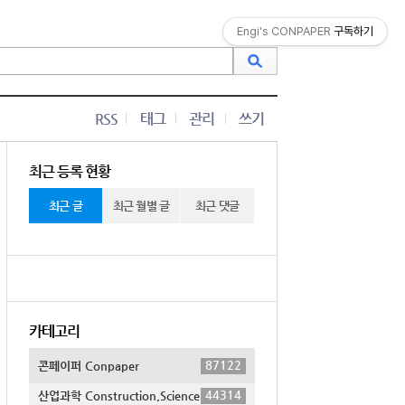
Engi's CONPAPER
구독하기
RSS
태그
관리
쓰기
최근 등록 현황
최근 글
최근 월별 글
최근 댓글
카테고리
87122
콘페이퍼 Conpaper
44314
산업과학 Construction,Science