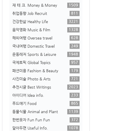
1509
재 테 크. Money & Money
811
취업동향 Job Recruit
3221
건강한삶 Healthy Life
1328
음악영화 Music & Film
628
해외여행 Oversea travel
249
국내여행 Domestic Travel
1948
운동레저 Sports & Leisure
957
국제토픽 Global Topics
179
패션미용 Fashion & Beauty
721
사진미술 Photo & Arts
2023
추천시글 Best Writings
233
아이디어 Idea info.
865
푸드얘기 Food
1139
동물식물 Animal and Plant
372
한번웃자 Fun Fun Fun
1078
알아두면 Useful Info.