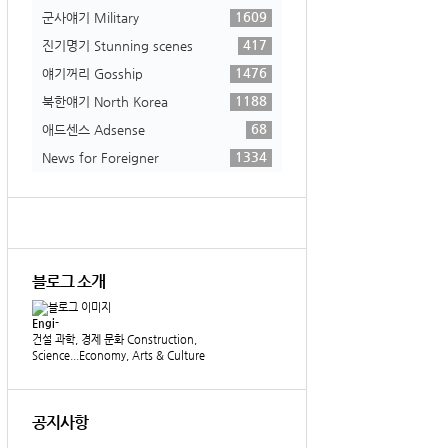
1609
군사얘기 Military
417
진기명기 Stunning scenes
1476
얘기꺼리 Gosship
1188
북한얘기 North Korea
68
애드센스 Adsense
1334
News for Foreigner
블로그 소개
Engi-
건설 과학, 경제 문화 Construction,
Science...Economy, Arts & Culture
공지사항