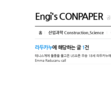
Engi's CONPAPER
공
홈
산업과학 Construction,Science
라두카누
에 해당하는 글
1
건
테니스계에 돌풍을 몰고온 US오픈 우승 18세 라두카누에게 쏠리는 시선
Emma Raducanu call