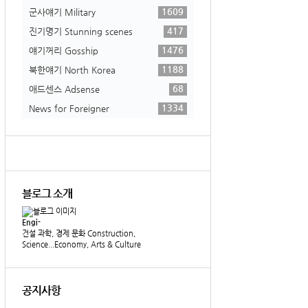
1609
군사얘기 Military
417
진기명기 Stunning scenes
1476
얘기꺼리 Gosship
1188
북한얘기 North Korea
68
애드센스 Adsense
1334
News for Foreigner
블로그 소개
Engi-
건설 과학, 경제 문화 Construction,
Science...Economy, Arts & Culture
공지사항