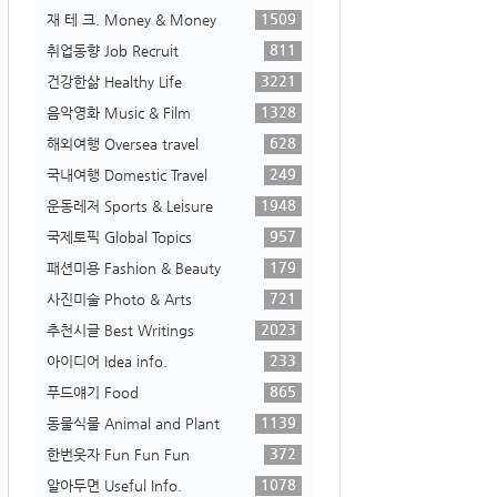
1509
재 테 크. Money & Money
811
취업동향 Job Recruit
3221
건강한삶 Healthy Life
1328
음악영화 Music & Film
628
해외여행 Oversea travel
249
국내여행 Domestic Travel
1948
운동레저 Sports & Leisure
957
국제토픽 Global Topics
179
패션미용 Fashion & Beauty
721
사진미술 Photo & Arts
2023
추천시글 Best Writings
233
아이디어 Idea info.
865
푸드얘기 Food
1139
동물식물 Animal and Plant
372
한번웃자 Fun Fun Fun
1078
알아두면 Useful Info.