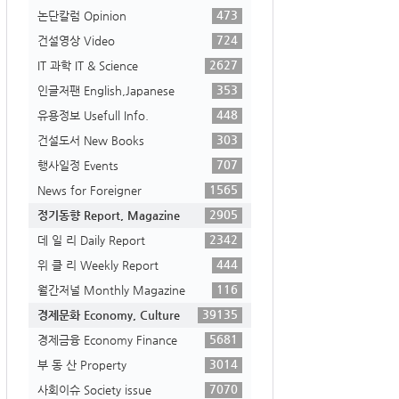
473
논단칼럼 Opinion
724
건설영상 Video
2627
IT 과학 IT & Science
353
인글저팬 English,Japanese
448
유용정보 Usefull Info.
303
건설도서 New Books
707
행사일정 Events
1565
News for Foreigner
2905
정기동향 Report, Magazine
2342
데 일 리 Daily Report
444
위 클 리 Weekly Report
116
월간저널 Monthly Magazine
39135
경제문화 Economy, Culture
5681
경제금융 Economy Finance
3014
부 동 산 Property
7070
사회이슈 Society issue