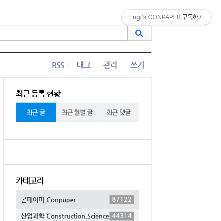
Engi's CONPAPER
구독하기
RSS
태그
관리
쓰기
최근 등록 현황
최근 글
최근 월별 글
최근 댓글
카테고리
87122
콘페이퍼 Conpaper
44314
산업과학 Construction,Science