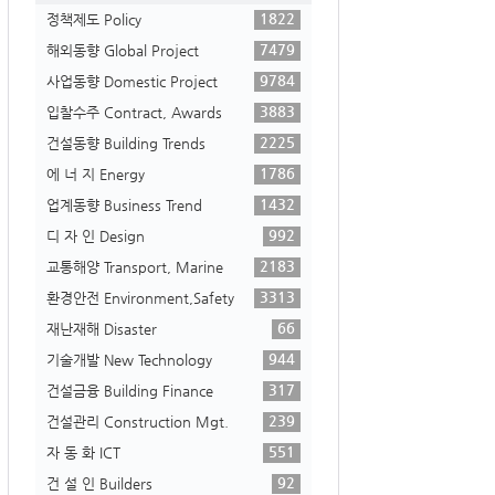
1822
정책제도 Policy
7479
해외동향 Global Project
9784
사업동향 Domestic Project
3883
입찰수주 Contract, Awards
2225
건설동향 Building Trends
1786
에 너 지 Energy
1432
업계동향 Business Trend
992
디 자 인 Design
2183
교통해양 Transport, Marine
3313
환경안전 Environment,Safety
66
재난재해 Disaster
944
기술개발 New Technology
317
건설금융 Building Finance
239
건설관리 Construction Mgt.
551
자 동 화 ICT
92
건 설 인 Builders