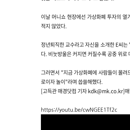
이날 머니쇼 현장에선 가상화폐 투자의 열
적지 않았다.
정년퇴직한 교수라고 자신을 소개한 E씨는
다. 비눗방울은 커지면 커질수록 공중 위로
그러면서 "지금 가상화폐에 사람들이 몰려드
로이자 놀이"라며 씁쓸해했다.
[고득관 매경닷컴 기자 kdk@mk.co.kr
https://youtu.be/cwNGEE1Tf2c