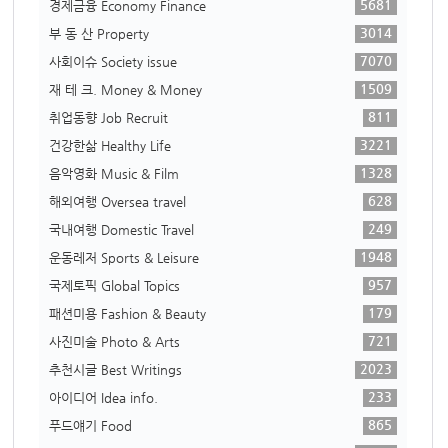
5681
경제금융 Economy Finance
3014
부 동 산 Property
7070
사회이슈 Society issue
1509
재 테 크. Money & Money
811
취업동향 Job Recruit
3221
건강한삶 Healthy Life
1328
음악영화 Music & Film
628
해외여행 Oversea travel
249
국내여행 Domestic Travel
1948
운동레저 Sports & Leisure
957
국제토픽 Global Topics
179
패션미용 Fashion & Beauty
721
사진미술 Photo & Arts
2023
추천시글 Best Writings
233
아이디어 Idea info.
865
푸드얘기 Food