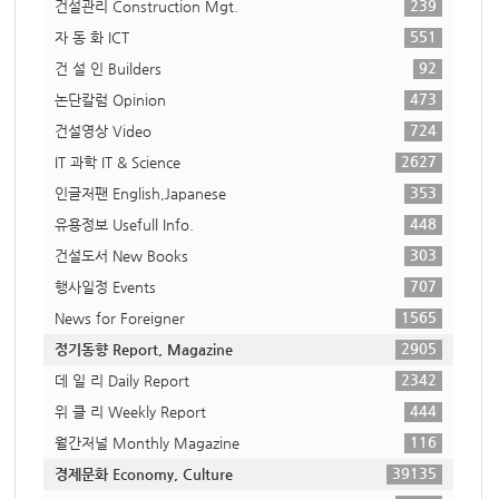
239
건설관리 Construction Mgt.
551
자 동 화 ICT
92
건 설 인 Builders
473
논단칼럼 Opinion
724
건설영상 Video
2627
IT 과학 IT & Science
353
인글저팬 English,Japanese
448
유용정보 Usefull Info.
303
건설도서 New Books
707
행사일정 Events
1565
News for Foreigner
2905
정기동향 Report, Magazine
2342
데 일 리 Daily Report
444
위 클 리 Weekly Report
116
월간저널 Monthly Magazine
39135
경제문화 Economy, Culture