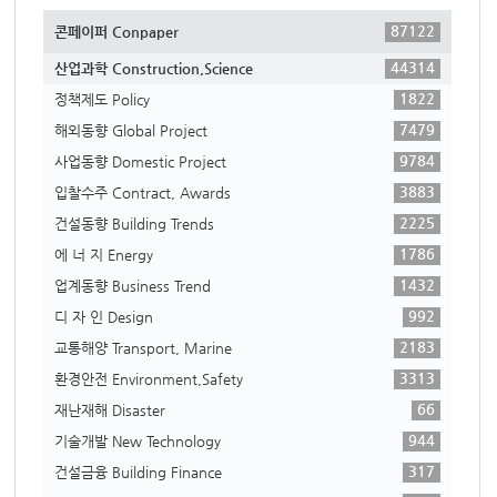
87122
콘페이퍼 Conpaper
44314
산업과학 Construction,Science
1822
정책제도 Policy
7479
해외동향 Global Project
9784
사업동향 Domestic Project
3883
입찰수주 Contract, Awards
2225
건설동향 Building Trends
1786
에 너 지 Energy
1432
업계동향 Business Trend
992
디 자 인 Design
2183
교통해양 Transport, Marine
3313
환경안전 Environment,Safety
66
재난재해 Disaster
944
기술개발 New Technology
317
건설금융 Building Finance