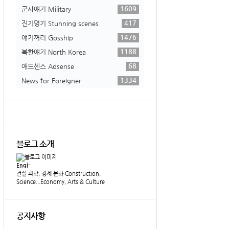
1609
군사얘기 Military
417
진기명기 Stunning scenes
1476
얘기꺼리 Gosship
1188
북한얘기 North Korea
68
애드센스 Adsense
1334
News for Foreigner
블로그 소개
Engi-
건설 과학, 경제 문화 Construction,
Science...Economy, Arts & Culture
공지사항