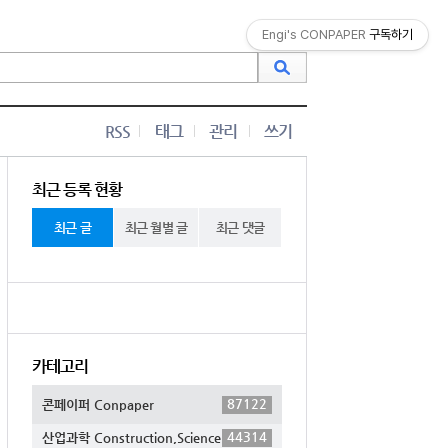
Engi's CONPAPER
구독하기
RSS
태그
관리
쓰기
최근 등록 현황
최근 글
최근 월별 글
최근 댓글
카테고리
87122
콘페이퍼 Conpaper
44314
산업과학 Construction,Science