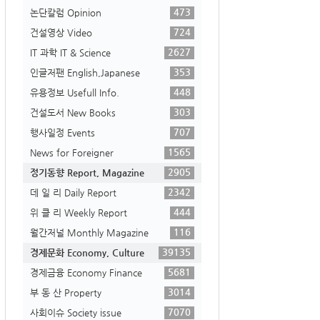
473
논단칼럼 Opinion
724
건설영상 Video
2627
IT 과학 IT & Science
353
인글저팬 English,Japanese
448
유용정보 Usefull Info.
303
건설도서 New Books
707
행사일정 Events
1565
News for Foreigner
2905
정기동향 Report, Magazine
2342
데 일 리 Daily Report
444
위 클 리 Weekly Report
116
월간저널 Monthly Magazine
39135
경제문화 Economy, Culture
5681
경제금융 Economy Finance
3014
부 동 산 Property
7070
사회이슈 Society issue