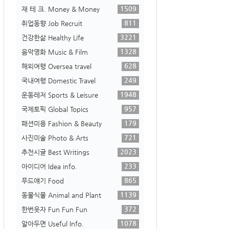
1509
재 테 크. Money & Money
811
취업동향 Job Recruit
3221
건강한삶 Healthy Life
1328
음악영화 Music & Film
628
해외여행 Oversea travel
249
국내여행 Domestic Travel
1948
운동레저 Sports & Leisure
957
국제토픽 Global Topics
179
패션미용 Fashion & Beauty
721
사진미술 Photo & Arts
2023
추천시글 Best Writings
233
아이디어 Idea info.
865
푸드얘기 Food
1139
동물식물 Animal and Plant
372
한번웃자 Fun Fun Fun
1078
알아두면 Useful Info.