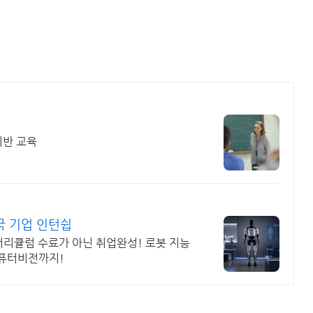
기반 교육
국 기업 인턴쉽
커리큘럼 수료가 아닌 취업완성! 로봇 지능
컴퓨터비전까지!