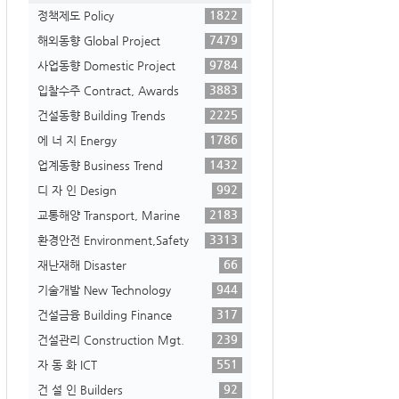
1822
정책제도 Policy
7479
해외동향 Global Project
9784
사업동향 Domestic Project
3883
입찰수주 Contract, Awards
2225
건설동향 Building Trends
1786
에 너 지 Energy
1432
업계동향 Business Trend
992
디 자 인 Design
2183
교통해양 Transport, Marine
3313
환경안전 Environment,Safety
66
재난재해 Disaster
944
기술개발 New Technology
317
건설금융 Building Finance
239
건설관리 Construction Mgt.
551
자 동 화 ICT
92
건 설 인 Builders