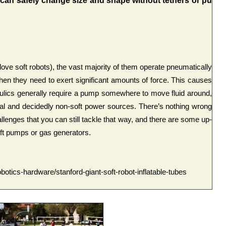
t can safely change size and shape without tethers or pu
ove soft robots), the vast majority of them operate pneumatically
 when they need to exert significant amounts of force. This causes
lics generally require a pump somewhere to move fluid around,
rnal and decidedly non-soft power sources. There’s nothing wrong
hallenges that you can still tackle that way, and there are some up-
oft pumps or gas generators.
botics-hardware/stanford-giant-soft-robot-inflatable-tubes