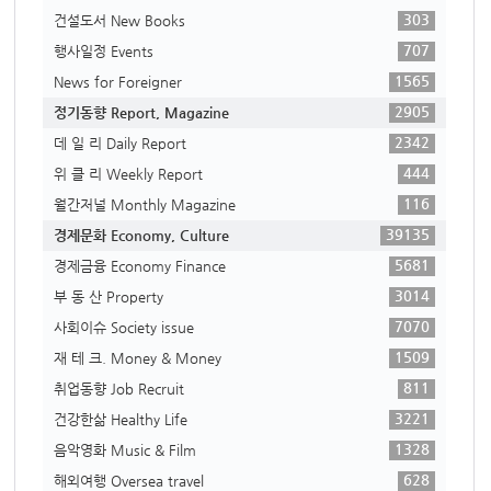
303
건설도서 New Books
707
행사일정 Events
1565
News for Foreigner
2905
정기동향 Report, Magazine
2342
데 일 리 Daily Report
444
위 클 리 Weekly Report
116
월간저널 Monthly Magazine
39135
경제문화 Economy, Culture
5681
경제금융 Economy Finance
3014
부 동 산 Property
7070
사회이슈 Society issue
1509
재 테 크. Money & Money
811
취업동향 Job Recruit
3221
건강한삶 Healthy Life
1328
음악영화 Music & Film
628
해외여행 Oversea travel