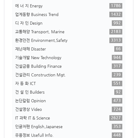
1786
에 너 지 Energy
1432
업계동향 Business Trend
992
디 자 인 Design
2183
교통해양 Transport, Marine
3313
환경안전 Environment,Safety
66
재난재해 Disaster
944
기술개발 New Technology
317
건설금융 Building Finance
239
건설관리 Construction Mgt.
551
자 동 화 ICT
92
건 설 인 Builders
473
논단칼럼 Opinion
724
건설영상 Video
2627
IT 과학 IT & Science
353
인글저팬 English,Japanese
448
유용정보 Usefull Info.