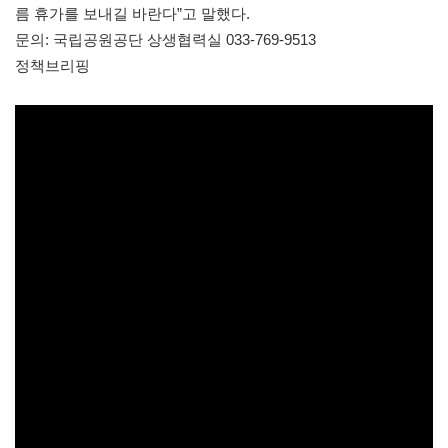
름 휴가를 보내길 바란다”고 말했다.
문의: 국립공원공단 상생협력실 033-769-9513
정책브리핑