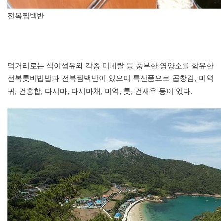
전복찜백반
먹거리로는 식이섬유와 각종 미네랄 등 풍부한 영양소를 함유한
전복톳비빕밥과 전복찜백반이 있으며 특산품으로 곱창김, 미역
귀, 건홍합, 다시마, 다시마채, 미역, 톳, 건새우 등이 있다.