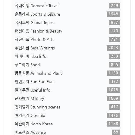
249
국내여행 Domestic Travel
1948
운동레저 Sports & Leisure
957
국제토픽 Global Topics
179
패션미용 Fashion & Beauty
721
사진미술 Photo & Arts
2023
추천시글 Best Writings
233
아이디어 Idea info.
865
푸드얘기 Food
1139
동물식물 Animal and Plant
372
한번웃자 Fun Fun Fun
1078
알아두면 Useful Info.
1609
군사얘기 Military
417
진기명기 Stunning scenes
1476
얘기꺼리 Gosship
1188
북한얘기 North Korea
68
애드센스 Adsense