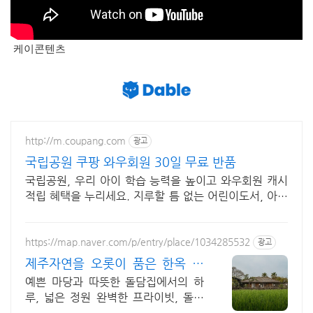
케이콘텐츠
http://m.coupang.com
광고
국립공원 쿠팡 와우회원 30일 무료 반품
국립공원, 우리 아이 학습 능력을 높이고 와우회원 캐시
적립 혜택을 누리세요. 지루할 틈 없는 어린이도서, 아이
상상력을 자극해 즐거운 독서 시간을 선물하세요.
https://map.naver.com/p/entry/place/1034285532
광고
제주자연을 오롯이 품은 한옥 대
가족형 감성돌집 8인까지
예쁜 마당과 따뜻한 돌담집에서의 하
루, 넓은 정원 완벽한 프라이빗, 돌담
자쿠지 넓고 탁트인 평상 뷰, 감성주점