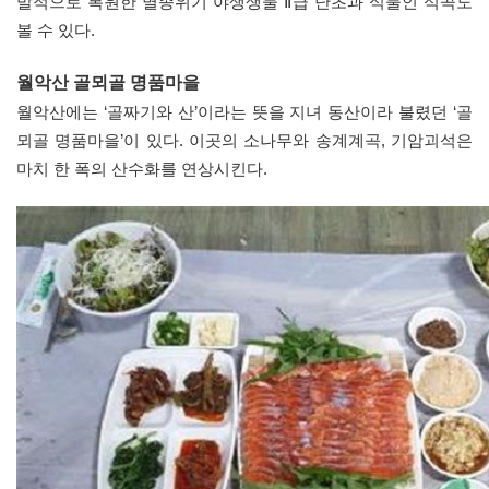
발적으로 복원한 멸종위기 야생생물 Ⅱ급 난초과 식물인 석곡도
볼 수 있다.
월악산 골뫼골 명품마을
월악산에는 ‘골짜기와 산’이라는 뜻을 지녀 동산이라 불렸던 ‘골
뫼골 명품마을’이 있다. 이곳의 소나무와 송계계곡, 기암괴석은
마치 한 폭의 산수화를 연상시킨다.