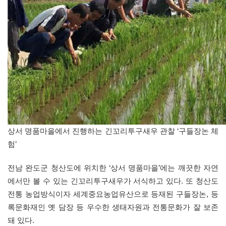
상서 명품마을에서 진행하는 긴꼬리투구새우 관찰 ‘구들장논 체
험’
전남 완도군 청산도에 위치한 ‘상서 명품마을’에는 깨끗한 자연
에서만 볼 수 있는 긴꼬리투구새우가 서식하고 있다. 또 청산도
전통 농업방식이자 세계중요농업유산으로 등재된 구들장논, 등
록문화재인 옛 담장 등 우수한 생태자원과 전통문화가 잘 보존
돼 있다.