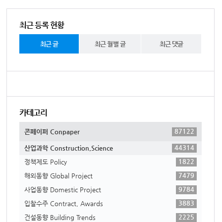
최근 등록 현황
최근 글
최근 월별 글
최근 댓글
카테고리
87122
콘페이퍼 Conpaper
44314
산업과학 Construction,Science
1822
정책제도 Policy
7479
해외동향 Global Project
9784
사업동향 Domestic Project
3883
입찰수주 Contract, Awards
2225
건설동향 Building Trends