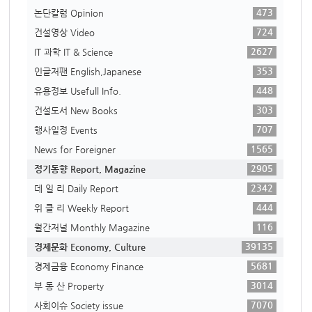
473
논단칼럼 Opinion
724
건설영상 Video
2627
IT 과학 IT & Science
353
인글저팬 English,Japanese
448
유용정보 Usefull Info.
303
건설도서 New Books
707
행사일정 Events
1565
News for Foreigner
2905
정기동향 Report, Magazine
2342
데 일 리 Daily Report
444
위 클 리 Weekly Report
116
월간저널 Monthly Magazine
39135
경제문화 Economy, Culture
5681
경제금융 Economy Finance
3014
부 동 산 Property
7070
사회이슈 Society issue