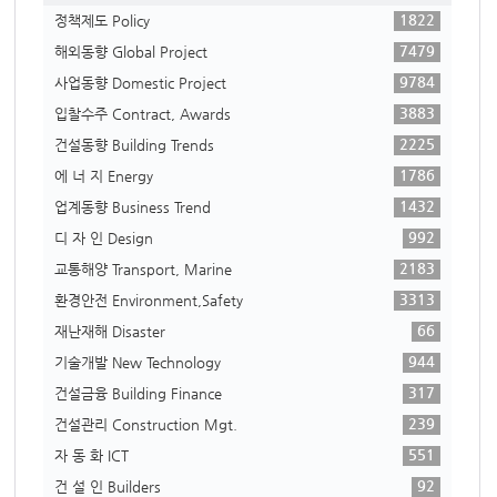
1822
정책제도 Policy
7479
해외동향 Global Project
9784
사업동향 Domestic Project
3883
입찰수주 Contract, Awards
2225
건설동향 Building Trends
1786
에 너 지 Energy
1432
업계동향 Business Trend
992
디 자 인 Design
2183
교통해양 Transport, Marine
3313
환경안전 Environment,Safety
66
재난재해 Disaster
944
기술개발 New Technology
317
건설금융 Building Finance
239
건설관리 Construction Mgt.
551
자 동 화 ICT
92
건 설 인 Builders