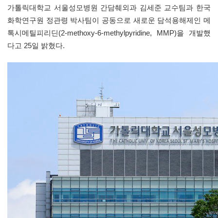
가톨릭대학교 서울성모병원 간담췌외과 김세준 교수팀과 한국
화학연구원 정관령 박사팀이 공동으로 새로운 담석용해제인 메
톡시메틸피리딘(2-methoxy-6-methylpyridine, MMP)을 개발했
다고 25일 밝혔다.