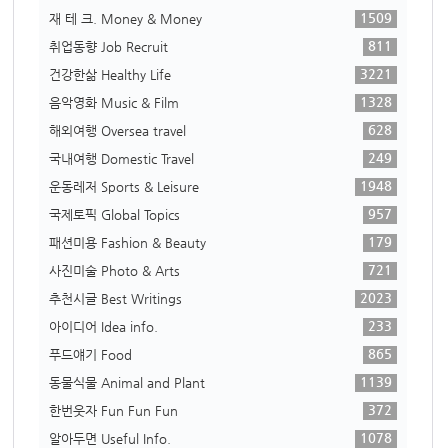
1509
재 테 크. Money & Money
811
취업동향 Job Recruit
3221
건강한삶 Healthy Life
1328
음악영화 Music & Film
628
해외여행 Oversea travel
249
국내여행 Domestic Travel
1948
운동레저 Sports & Leisure
957
국제토픽 Global Topics
179
패션미용 Fashion & Beauty
721
사진미술 Photo & Arts
2023
추천시글 Best Writings
233
아이디어 Idea info.
865
푸드얘기 Food
1139
동물식물 Animal and Plant
372
한번웃자 Fun Fun Fun
1078
알아두면 Useful Info.