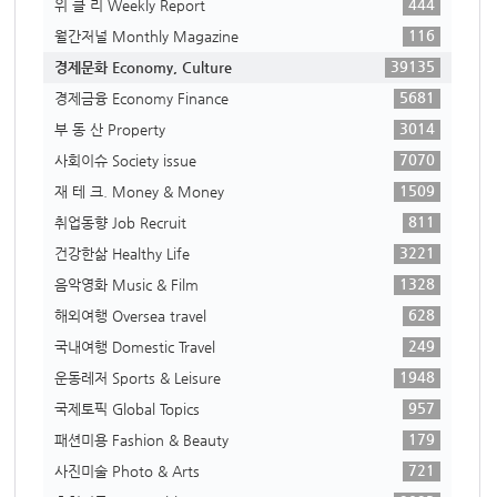
444
위 클 리 Weekly Report
116
월간저널 Monthly Magazine
39135
경제문화 Economy, Culture
5681
경제금융 Economy Finance
3014
부 동 산 Property
7070
사회이슈 Society issue
1509
재 테 크. Money & Money
811
취업동향 Job Recruit
3221
건강한삶 Healthy Life
1328
음악영화 Music & Film
628
해외여행 Oversea travel
249
국내여행 Domestic Travel
1948
운동레저 Sports & Leisure
957
국제토픽 Global Topics
179
패션미용 Fashion & Beauty
721
사진미술 Photo & Arts