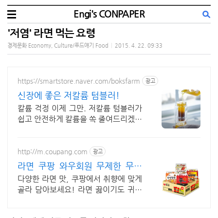
Engi's CONPAPER
'저염' 라면 먹는 요령
경제문화 Economy, Culture/푸드얘기 Food
|
2015. 4. 22. 09:33
https://smartstore.naver.com/boksfarm
광고
신장에 좋은 저칼륨 텀블러!
칼륨 걱정 이제 그만. 저칼륨 텀블러가
쉽고 안전하게 칼륨을 쏙 줄여드리겠습
니다!
http://m.coupang.com
광고
라면 쿠팡 와우회원 무제한 무료
배송
다양한 라면 맛, 쿠팡에서 취향에 맞게
골라 담아보세요! 라면 끓이기도 귀찮
을 때, 로켓배송으로 받은 라면으로 간
편하게 식사를.