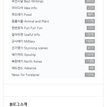
2023
추천시글 Best Writings
233
아이디어 Idea info.
865
푸드얘기 Food
1139
동물식물 Animal and Plant
372
한번웃자 Fun Fun Fun
1078
알아두면 Useful Info.
1609
군사얘기 Military
417
진기명기 Stunning scenes
1476
얘기꺼리 Gosship
1188
북한얘기 North Korea
68
애드센스 Adsense
1334
News for Foreigner
블로그 소개