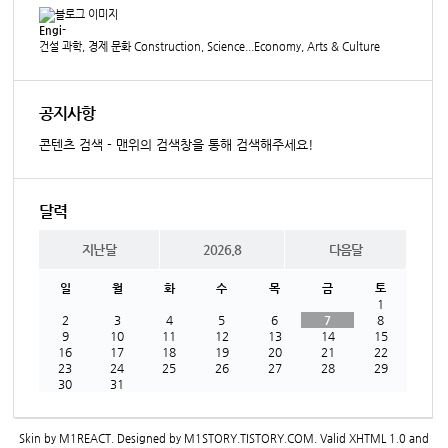
Engi-
건설 과학, 경제 문화 Construction, Science...Economy, Arts & Culture
공지사항
콘텐츠 검색 - 맨위의 검색창을 통해 검색해주세요!
달력
지난달
2026.8
다음달
일
월
화
수
목
금
토
1
2
3
4
5
6
7
8
9
10
11
12
13
14
15
16
17
18
19
20
21
22
23
24
25
26
27
28
29
30
31
Skin by
M1REACT
. Designed by
M1STORY.TISTORY.COM
. Valid
XHTML 1.0
and