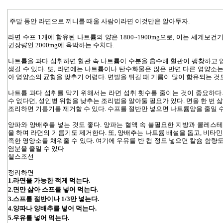
주말 동안 라면으로 끼니를 때울 사람이라면 이것만은 알아두자.
라면 수프 1개에 함유된 나트륨의 양은 1800~1900mg으로, 이는 세계보
권장량인 2000mg에 육박하는 수치다.
나트륨을 과다 섭취하면 혈관 속 나트륨이 수분을 흡수해 혈관이 팽창하고 
생길 수 있다. 또, 라면에는 나트륨이나 탄수화물은 많은 반면 다른 영양소
아 영양소의 균형을 맞추기 어렵다. 면발을 튀길 때 기름이 많이 함유되는 것
나트륨 과다 섭취를 막기 위해서는 라면 섭취 횟수를 줄이는 것이 중요하다
수 없다면, 성인병 위험을 낮추는 조리법을 알아둘 필요가 있다. 면을 한 번 
조리하면 기름기를 제거할 수 있다. 수프를 절반만 넣으면 나트륨양을 줄일 수
양파와 양배추를 넣는 것도 좋다. 양파는 혈액 속 불필요한 지방과 콜레스
을 하며 라면의 기름기도 제거한다. 또, 양배추는 나트륨 배설을 돕고, 비타민
족한 영양소를 채워줄 수 있다. 여기에 우유를 반 컵 정도 넣으면 칼슘 함량
염분을 줄일 수 있다
헬스조선
정리하면
1.라면을 가능한 적게 먹는다.
2.
면만 삶아 스프를 넣어 먹는다.
3.스프를 절반이나 1/3만 넣는다.
4.양파나 양배추를 넣어 먹는다.
5.우유를 넣어 먹는다.