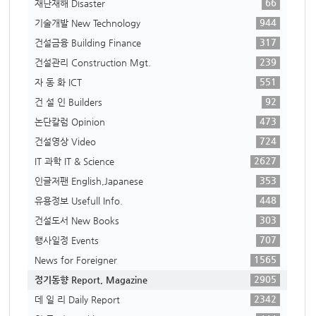
66
재난재해 Disaster
944
기술개발 New Technology
317
건설금융 Building Finance
239
건설관리 Construction Mgt.
551
자 동 화 ICT
92
건 설 인 Builders
473
논단칼럼 Opinion
724
건설영상 Video
2627
IT 과학 IT & Science
353
인글저팬 English,Japanese
448
유용정보 Usefull Info.
303
건설도서 New Books
707
행사일정 Events
1565
News for Foreigner
2905
정기동향 Report, Magazine
2342
데 일 리 Daily Report