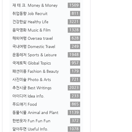
1509
재 테 크. Money & Money
811
취업동향 Job Recruit
3221
건강한삶 Healthy Life
1328
음악영화 Music & Film
628
해외여행 Oversea travel
249
국내여행 Domestic Travel
1948
운동레저 Sports & Leisure
957
국제토픽 Global Topics
179
패션미용 Fashion & Beauty
721
사진미술 Photo & Arts
2023
추천시글 Best Writings
233
아이디어 Idea info.
865
푸드얘기 Food
1139
동물식물 Animal and Plant
372
한번웃자 Fun Fun Fun
1078
알아두면 Useful Info.