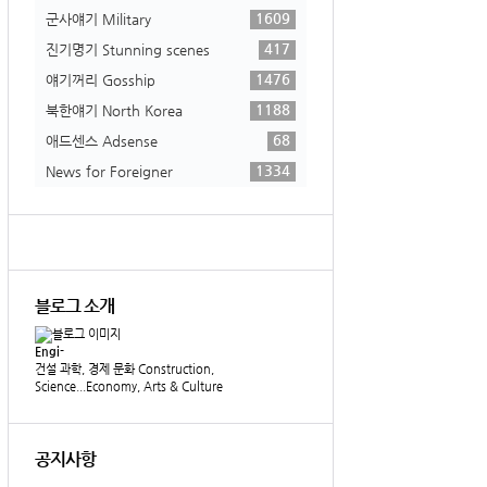
1609
군사얘기 Military
417
진기명기 Stunning scenes
1476
얘기꺼리 Gosship
1188
북한얘기 North Korea
68
애드센스 Adsense
1334
News for Foreigner
블로그 소개
Engi-
건설 과학, 경제 문화 Construction,
Science...Economy, Arts & Culture
공지사항