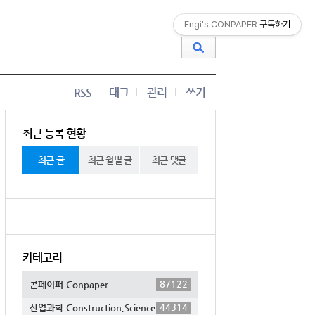
Engi's CONPAPER
구독하기
RSS
태그
관리
쓰기
최근 등록 현황
최근 글
최근 월별 글
최근 댓글
카테고리
87122
콘페이퍼 Conpaper
44314
산업과학 Construction,Science