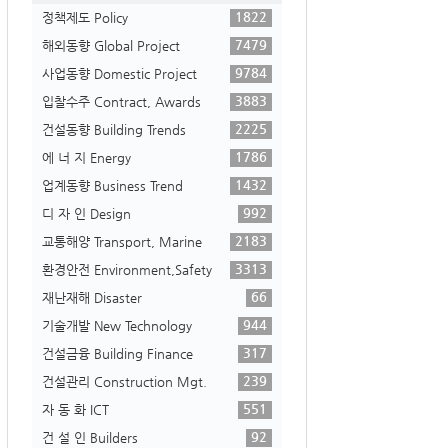
1822
정책제도 Policy
7479
해외동향 Global Project
9784
사업동향 Domestic Project
3883
입찰수주 Contract, Awards
2225
건설동향 Building Trends
1786
에 너 지 Energy
1432
업계동향 Business Trend
992
디 자 인 Design
2183
교통해양 Transport, Marine
3313
환경안전 Environment,Safety
66
재난재해 Disaster
944
기술개발 New Technology
317
건설금융 Building Finance
239
건설관리 Construction Mgt.
551
자 동 화 ICT
92
건 설 인 Builders