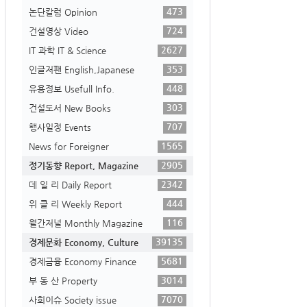
473
논단칼럼 Opinion
724
건설영상 Video
2627
IT 과학 IT & Science
353
인글저팬 English,Japanese
448
유용정보 Usefull Info.
303
건설도서 New Books
707
행사일정 Events
1565
News for Foreigner
2905
정기동향 Report, Magazine
2342
데 일 리 Daily Report
444
위 클 리 Weekly Report
116
월간저널 Monthly Magazine
39135
경제문화 Economy, Culture
5681
경제금융 Economy Finance
3014
부 동 산 Property
7070
사회이슈 Society issue