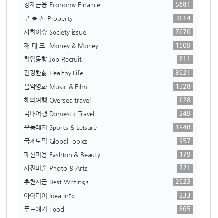
5681
경제금융 Economy Finance
3014
부 동 산 Property
7070
사회이슈 Society issue
1509
재 테 크. Money & Money
811
취업동향 Job Recruit
3221
건강한삶 Healthy Life
1328
음악영화 Music & Film
628
해외여행 Oversea travel
249
국내여행 Domestic Travel
1948
운동레저 Sports & Leisure
957
국제토픽 Global Topics
179
패션미용 Fashion & Beauty
721
사진미술 Photo & Arts
2023
추천시글 Best Writings
233
아이디어 Idea info.
865
푸드얘기 Food