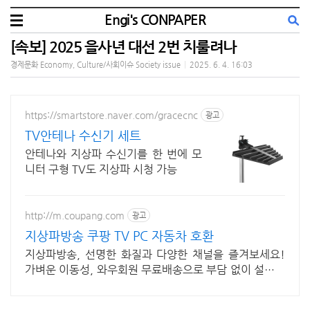
Engi's CONPAPER
[속보] 2025 을사년 대선 2번 치룰려나
경제문화 Economy, Culture/사회이슈 Society issue
|
2025. 6. 4. 16:03
https://smartstore.naver.com/gracecnc
광고
TV안테나 수신기 세트
안테나와 지상파 수신기를 한 번에 모
니터 구형 TV도 지상파 시청 가능
http://m.coupang.com
광고
지상파방송 쿠팡 TV PC 자동차 호환
지상파방송, 선명한 화질과 다양한 채널을 즐겨보세요!
가벼운 이동성, 와우회원 무료배송으로 부담 없이 설치하
세요.