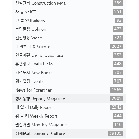
239
건설관리 Construction Mgt.
551
자 동 화 ICT
92
건 설 인 Builders
473
논단칼럼 Opinion
724
건설영상 Video
2627
IT 과학 IT & Science
353
인글저팬 English,Japanese
448
유용정보 Usefull Info.
303
건설도서 New Books
707
행사일정 Events
1565
News for Foreigner
2905
정기동향 Report, Magazine
2342
데 일 리 Daily Report
444
위 클 리 Weekly Report
116
월간저널 Monthly Magazine
39135
경제문화 Economy, Culture