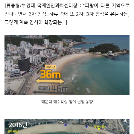
[류중형/부경대 국제연안과학센터장 : "파랑이 다른 지역으로
전파되면서 2차 침식, 하류 쪽에 또 2차, 3차 침식을 유발하는,
그렇게 계속 침식이 확장되는."]
해운대 해수욕장 침식 진행 동향