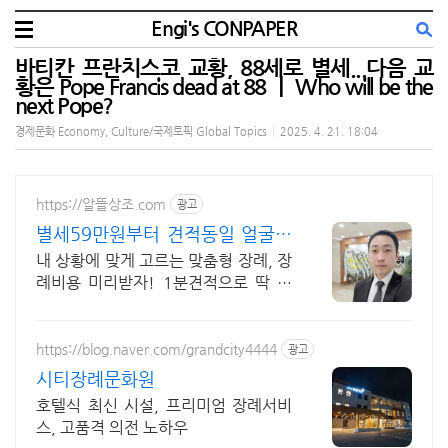
Engi's CONPAPER
바티칸 프란치스코 교황, 88세로 별세...다음 교
황은 Pope Francis dead at 88 ㅣ Who will be the
next Pope?
경제문화 Economy, Culture/국제토픽 Global Topics
|
2025. 4. 21. 18:04
https://알뜰상조.com
광고
별세59만원부터 견적동일 얼굴을
걸고 처음부터 끝까지
내 상황에 맞게 고르는 맞춤형 장례, 장
례비용 미리받자! 1분견적으로 딱 정
리!
https://blog.naver.com/grandcity4444
광고
시티장례문화원
호텔식 최신 시설, 프리미엄 장례서비
스, 고품격 의전 노하우