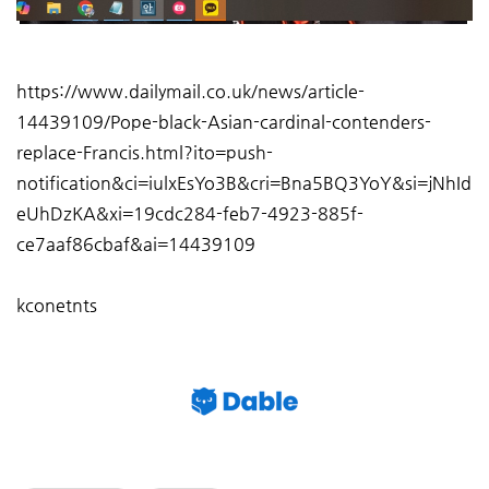
https://www.dailymail.co.uk/news/article-
14439109/Pope-black-Asian-cardinal-contenders-
replace-Francis.html?ito=push-
notification&ci=iulxEsYo3B&cri=Bna5BQ3YoY&si=jNhId
eUhDzKA&xi=19cdc284-feb7-4923-885f-
ce7aaf86cbaf&ai=14439109
kconetnts