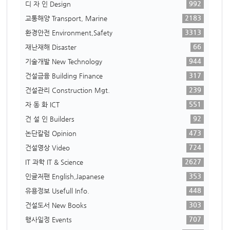
992
디 자 인 Design
2183
교통해양 Transport, Marine
3313
환경안전 Environment,Safety
66
재난재해 Disaster
944
기술개발 New Technology
317
건설금융 Building Finance
239
건설관리 Construction Mgt.
551
자 동 화 ICT
92
건 설 인 Builders
473
논단칼럼 Opinion
724
건설영상 Video
2627
IT 과학 IT & Science
353
인글저팬 English,Japanese
448
유용정보 Usefull Info.
303
건설도서 New Books
707
행사일정 Events