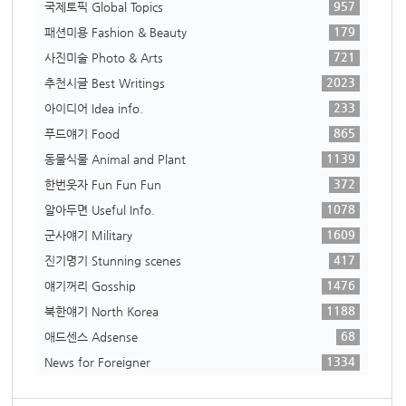
957
국제토픽 Global Topics
179
패션미용 Fashion & Beauty
721
사진미술 Photo & Arts
2023
추천시글 Best Writings
233
아이디어 Idea info.
865
푸드얘기 Food
1139
동물식물 Animal and Plant
372
한번웃자 Fun Fun Fun
1078
알아두면 Useful Info.
1609
군사얘기 Military
417
진기명기 Stunning scenes
1476
얘기꺼리 Gosship
1188
북한얘기 North Korea
68
애드센스 Adsense
1334
News for Foreigner