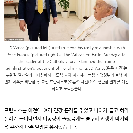
JD Vance (pictured left) tried to mend his rocky relationship with
Pope Francis (pictured right) at the Vatican on Easter Sunday after
the leader of the Catholic church slammed the Trump
administration's treatment of illegal migrants JD Vance(왼쪽 사진)는
부활절 일요일에 바티칸에서 가톨릭 교회 지도자가 트럼프 행정부의 불법 이
민자 처우를 비난한 후 교황 프란치스코(오른쪽 사진)와의 험난한 관계를 개선
하려고 노력했습니
프랜시스는 이전에 여러 건강 문제를 겪었고 나이가 들고 허리
둘레가 늘어나면서 이동성이 줄었음에도 불구하고 생애 마지막
몇 주까지 바쁜 일정을 유지했습니다.