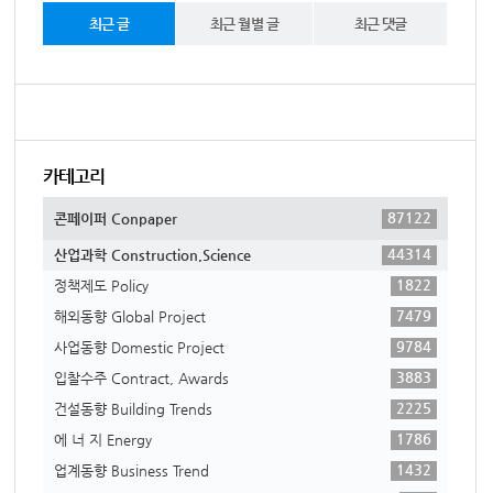
최근 글
최근 월별 글
최근 댓글
카테고리
87122
콘페이퍼 Conpaper
44314
산업과학 Construction,Science
1822
정책제도 Policy
7479
해외동향 Global Project
9784
사업동향 Domestic Project
3883
입찰수주 Contract, Awards
2225
건설동향 Building Trends
1786
에 너 지 Energy
1432
업계동향 Business Trend