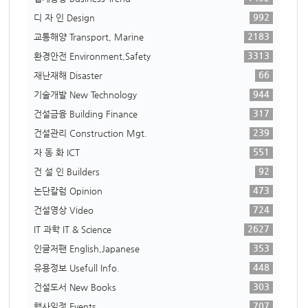
992
디 자 인 Design
2183
교통해양 Transport, Marine
3313
환경안전 Environment,Safety
66
재난재해 Disaster
944
기술개발 New Technology
317
건설금융 Building Finance
239
건설관리 Construction Mgt.
551
자 동 화 ICT
92
건 설 인 Builders
473
논단칼럼 Opinion
724
건설영상 Video
2627
IT 과학 IT & Science
353
인글저팬 English,Japanese
448
유용정보 Usefull Info.
303
건설도서 New Books
707
행사일정 Events