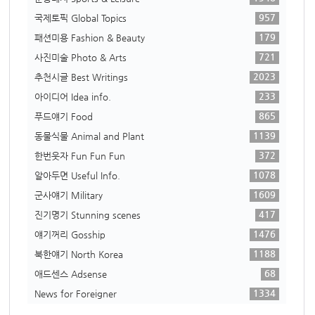
957
국제토픽 Global Topics
179
패션미용 Fashion & Beauty
721
사진미술 Photo & Arts
2023
추천시글 Best Writings
233
아이디어 Idea info.
865
푸드얘기 Food
1139
동물식물 Animal and Plant
372
한번웃자 Fun Fun Fun
1078
알아두면 Useful Info.
1609
군사얘기 Military
417
진기명기 Stunning scenes
1476
얘기꺼리 Gosship
1188
북한얘기 North Korea
68
애드센스 Adsense
1334
News for Foreigner