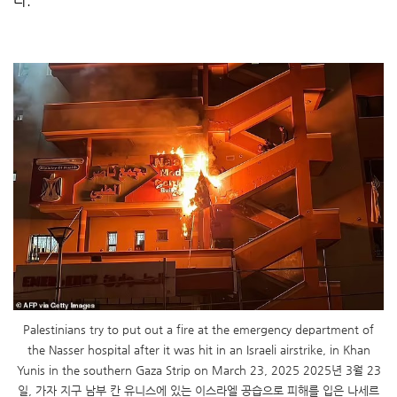
다.
Palestinians try to put out a fire at the emergency department of
the Nasser hospital after it was hit in an Israeli airstrike, in Khan
Yunis in the southern Gaza Strip on March 23, 2025 2025년 3월 23
일, 가자 지구 남부 칸 유니스에 있는 이스라엘 공습으로 피해를 입은 나세르