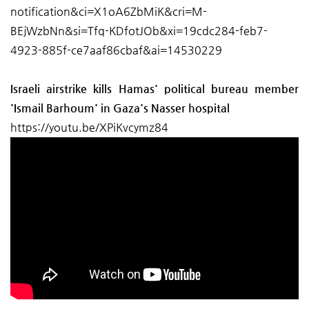
notification&ci=X1oA6ZbMiK&cri=M-
BEjWzbNn&si=Tfq-KDfotJOb&xi=19cdc284-feb7-
4923-885f-ce7aaf86cbaf&ai=14530229
Israeli airstrike kills Hamas' political bureau member
'Ismail Barhoum' in Gaza's Nasser hospital
https://youtu.be/XPiKvcymz84