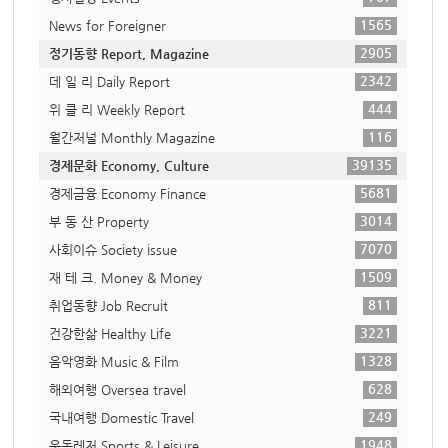
1565
News for Foreigner
2905
정기동향 Report, Magazine
2342
데 일 리 Daily Report
444
위 클 리 Weekly Report
116
월간저널 Monthly Magazine
39135
경제문화 Economy, Culture
5681
경제금융 Economy Finance
3014
부 동 산 Property
7070
사회이슈 Society issue
1509
재 테 크. Money & Money
811
취업동향 Job Recruit
3221
건강한삶 Healthy Life
1328
음악영화 Music & Film
628
해외여행 Oversea travel
249
국내여행 Domestic Travel
1948
운동레저 Sports & Leisure