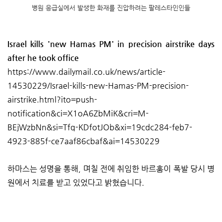
병원 응급실에서 발생한 화재를 진압하려는 팔레스타인인들
Israel kills 'new Hamas PM' in precision airstrike days
after he took office
https://www.dailymail.co.uk/news/article-
14530229/Israel-kills-new-Hamas-PM-precision-
airstrike.html?ito=push-
notification&ci=X1oA6ZbMiK&cri=M-
BEjWzbNn&si=Tfq-KDfotJOb&xi=19cdc284-feb7-
4923-885f-ce7aaf86cbaf&ai=14530229
하마스는 성명을 통해, 며칠 전에 취임한 바르훔이 폭발 당시 병
원에서 치료를 받고 있었다고 밝혔습니다.