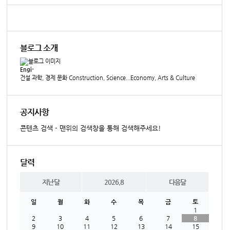
블로그 소개
Engi-
건설 과학, 경제 문화 Construction, Science...Economy, Arts & Culture
공지사항
콘텐츠 검색 - 맨위의 검색창을 통해 검색해주세요!
달력
지난달
2026.8
다음달
일
월
화
수
목
금
토
1
2
3
4
5
6
7
8
9
10
11
12
13
14
15