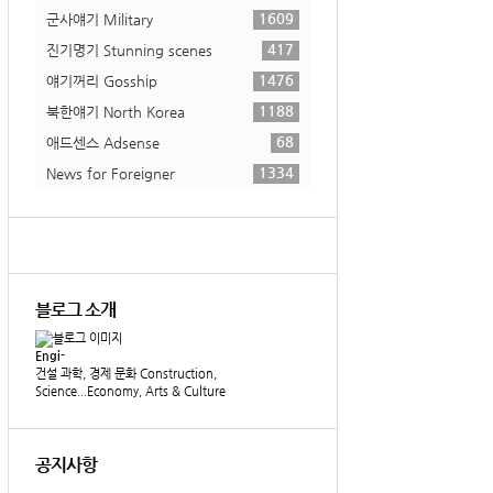
1609
군사얘기 Military
417
진기명기 Stunning scenes
1476
얘기꺼리 Gosship
1188
북한얘기 North Korea
68
애드센스 Adsense
1334
News for Foreigner
블로그 소개
Engi-
건설 과학, 경제 문화 Construction,
Science...Economy, Arts & Culture
공지사항