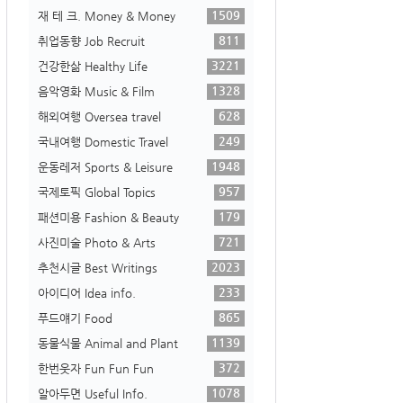
1509
재 테 크. Money & Money
811
취업동향 Job Recruit
3221
건강한삶 Healthy Life
1328
음악영화 Music & Film
628
해외여행 Oversea travel
249
국내여행 Domestic Travel
1948
운동레저 Sports & Leisure
957
국제토픽 Global Topics
179
패션미용 Fashion & Beauty
721
사진미술 Photo & Arts
2023
추천시글 Best Writings
233
아이디어 Idea info.
865
푸드얘기 Food
1139
동물식물 Animal and Plant
372
한번웃자 Fun Fun Fun
1078
알아두면 Useful Info.