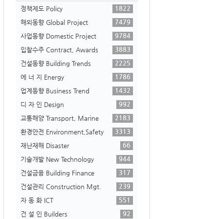
1822
정책제도 Policy
7479
해외동향 Global Project
9784
사업동향 Domestic Project
3883
입찰수주 Contract, Awards
2225
건설동향 Building Trends
1786
에 너 지 Energy
1432
업계동향 Business Trend
992
디 자 인 Design
2183
교통해양 Transport, Marine
3313
환경안전 Environment,Safety
66
재난재해 Disaster
944
기술개발 New Technology
317
건설금융 Building Finance
239
건설관리 Construction Mgt.
551
자 동 화 ICT
92
건 설 인 Builders