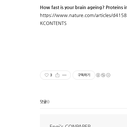
How fast is your brain ageing? Proteins i
https://www.nature.com/articles/d415
KCONTENTS
3
구독하기
댓글
()
Engi's CONPAPER