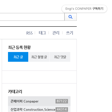
Engi's CONPAPER
구독하기
RSS
태그
관리
쓰기
최근 등록 현황
최근 글
최근 월별 글
최근 댓글
카테고리
87122
콘페이퍼 Conpaper
44314
산업과학 Construction,Science