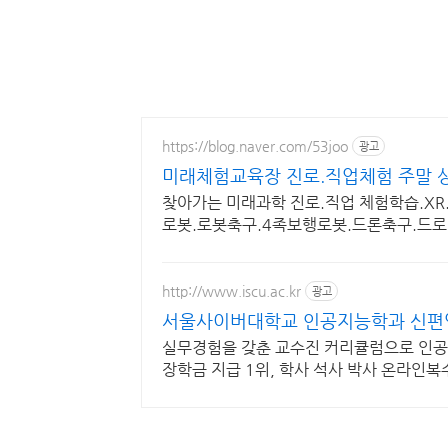
https://blog.naver.com/53joo
광고
미래체험교육장 진로.직업체험 주말 상
찾아가는 미래과학 진로.직업 체험학습.XR.
로봇.로봇축구.4족보행로봇.드론축구.드
http://www.iscu.ac.kr
광고
서울사이버대학교 인공지능학과 신편입생
실무경험을 갖춘 교수진 커리큘럼으로 인공
장학금 지급 1위, 학사 석사 박사 온라인