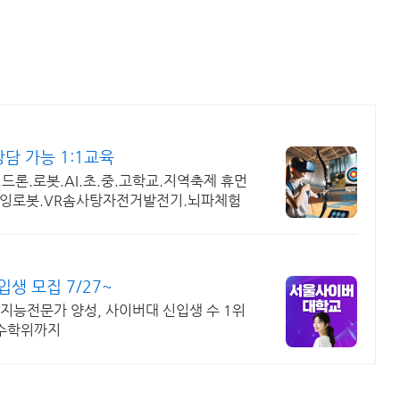
담 가능 1:1교육
드론.로봇.AI.초.중.고학교.지역축제 휴먼
로잉로봇.VR솜사탕자전거발전기.뇌파체험
 모집 7/27~
지능전문가 양성, 사이버대 신입생 수 1위
복수학위까지