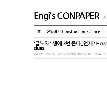
Engi's CONPAPER
공
홈
산업과학 Construction,Science
'급노화 ' 생애 3번 온다..언제? How fast is
clues
경제문화 Economy, Culture/건강한삶 Healthy Life
|
2024. 12.