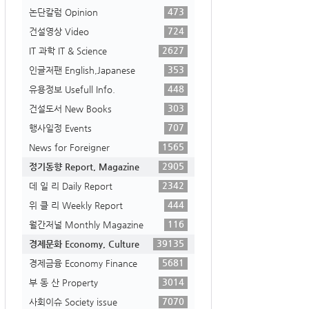
473
논단칼럼 Opinion
724
건설영상 Video
2627
IT 과학 IT & Science
353
인글저팬 English,Japanese
448
유용정보 Usefull Info.
303
건설도서 New Books
707
행사일정 Events
1565
News for Foreigner
2905
정기동향 Report, Magazine
2342
데 일 리 Daily Report
444
위 클 리 Weekly Report
116
월간저널 Monthly Magazine
39135
경제문화 Economy, Culture
5681
경제금융 Economy Finance
3014
부 동 산 Property
7070
사회이슈 Society issue