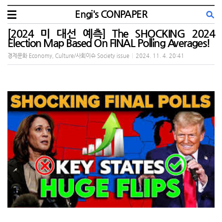
Engi's CONPAPER
[2024 미 대선 예측] The SHOCKING 2024
Election Map Based On FINAL Polling Averages!
경제문화 Economy, Culture/사회이슈 Society issue
|
2024. 11. 4. 20:41