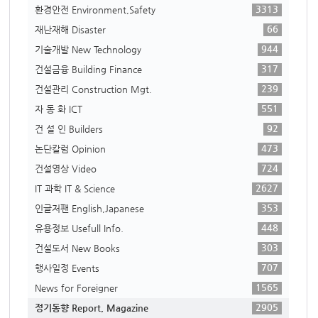
3313
환경안전 Environment,Safety
66
재난재해 Disaster
944
기술개발 New Technology
317
건설금융 Building Finance
239
건설관리 Construction Mgt.
551
자 동 화 ICT
92
건 설 인 Builders
473
논단칼럼 Opinion
724
건설영상 Video
2627
IT 과학 IT & Science
353
인글저팬 English,Japanese
448
유용정보 Usefull Info.
303
건설도서 New Books
707
행사일정 Events
1565
News for Foreigner
2905
정기동향 Report, Magazine