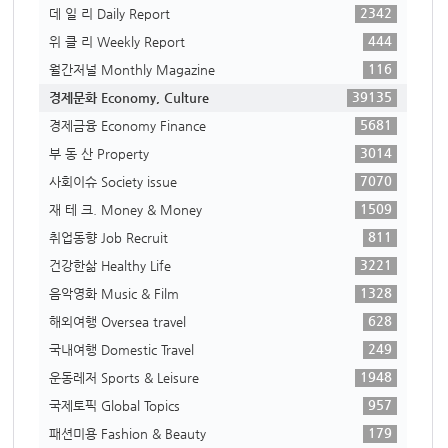
2342
데 일 리 Daily Report
444
위 클 리 Weekly Report
116
월간저널 Monthly Magazine
39135
경제문화 Economy, Culture
5681
경제금융 Economy Finance
3014
부 동 산 Property
7070
사회이슈 Society issue
1509
재 테 크. Money & Money
811
취업동향 Job Recruit
3221
건강한삶 Healthy Life
1328
음악영화 Music & Film
628
해외여행 Oversea travel
249
국내여행 Domestic Travel
1948
운동레저 Sports & Leisure
957
국제토픽 Global Topics
179
패션미용 Fashion & Beauty