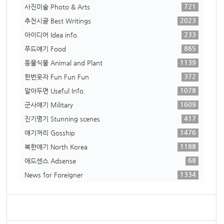
721
사진미술 Photo & Arts
2023
추천시글 Best Writings
233
아이디어 Idea info.
865
푸드얘기 Food
1139
동물식물 Animal and Plant
372
한번웃자 Fun Fun Fun
1078
알아두면 Useful Info.
1609
군사얘기 Military
417
진기명기 Stunning scenes
1476
얘기꺼리 Gosship
1188
북한얘기 North Korea
68
애드센스 Adsense
1334
News for Foreigner