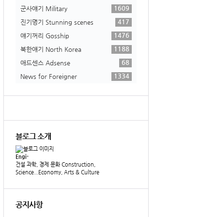
1609
군사얘기 Military
417
진기명기 Stunning scenes
1476
얘기꺼리 Gosship
1188
북한얘기 North Korea
68
애드센스 Adsense
1334
News for Foreigner
블로그 소개
Engi-
건설 과학, 경제 문화 Construction,
Science...Economy, Arts & Culture
공지사항