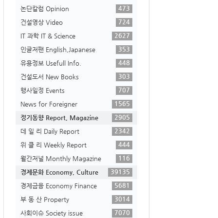
473
논단칼럼 Opinion
724
건설영상 Video
2627
IT 과학 IT & Science
353
인글저팬 English,Japanese
448
유용정보 Usefull Info.
303
건설도서 New Books
707
행사일정 Events
1565
News for Foreigner
2905
정기동향 Report, Magazine
2342
데 일 리 Daily Report
444
위 클 리 Weekly Report
116
월간저널 Monthly Magazine
39135
경제문화 Economy, Culture
5681
경제금융 Economy Finance
3014
부 동 산 Property
7070
사회이슈 Society issue