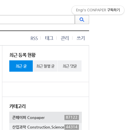
Engi's CONPAPER
구독하기
RSS
태그
관리
쓰기
최근 등록 현황
최근 글
최근 월별 글
최근 댓글
카테고리
87122
콘페이퍼 Conpaper
44314
산업과학 Construction,Science