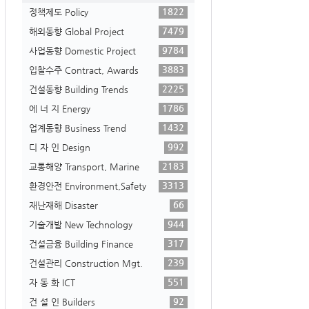
1822
정책제도 Policy
7479
해외동향 Global Project
9784
사업동향 Domestic Project
3883
입찰수주 Contract, Awards
2225
건설동향 Building Trends
1786
에 너 지 Energy
1432
업계동향 Business Trend
992
디 자 인 Design
2183
교통해양 Transport, Marine
3313
환경안전 Environment,Safety
66
재난재해 Disaster
944
기술개발 New Technology
317
건설금융 Building Finance
239
건설관리 Construction Mgt.
551
자 동 화 ICT
92
건 설 인 Builders