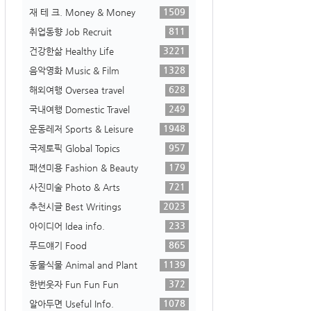
1509
재 테 크. Money & Money
811
취업동향 Job Recruit
3221
건강한삶 Healthy Life
1328
음악영화 Music & Film
628
해외여행 Oversea travel
249
국내여행 Domestic Travel
1948
운동레저 Sports & Leisure
957
국제토픽 Global Topics
179
패션미용 Fashion & Beauty
721
사진미술 Photo & Arts
2023
추천시글 Best Writings
233
아이디어 Idea info.
865
푸드얘기 Food
1139
동물식물 Animal and Plant
372
한번웃자 Fun Fun Fun
1078
알아두면 Useful Info.