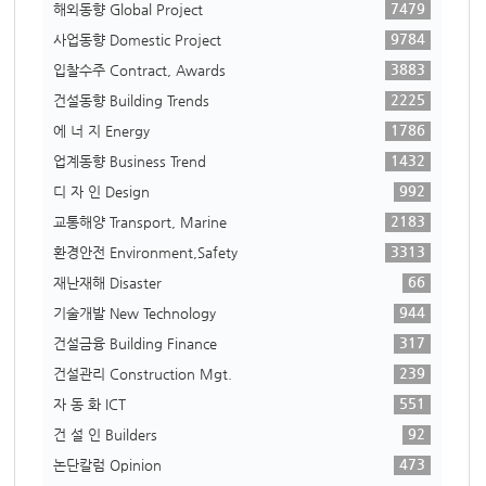
7479
해외동향 Global Project
9784
사업동향 Domestic Project
3883
입찰수주 Contract, Awards
2225
건설동향 Building Trends
1786
에 너 지 Energy
1432
업계동향 Business Trend
992
디 자 인 Design
2183
교통해양 Transport, Marine
3313
환경안전 Environment,Safety
66
재난재해 Disaster
944
기술개발 New Technology
317
건설금융 Building Finance
239
건설관리 Construction Mgt.
551
자 동 화 ICT
92
건 설 인 Builders
473
논단칼럼 Opinion