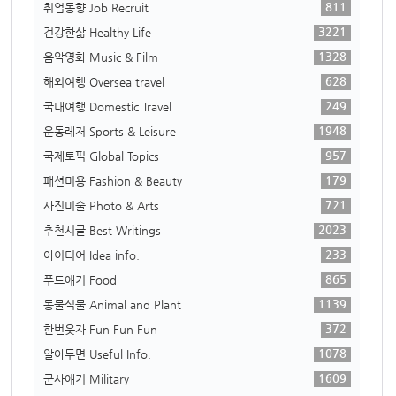
811
취업동향 Job Recruit
3221
건강한삶 Healthy Life
1328
음악영화 Music & Film
628
해외여행 Oversea travel
249
국내여행 Domestic Travel
1948
운동레저 Sports & Leisure
957
국제토픽 Global Topics
179
패션미용 Fashion & Beauty
721
사진미술 Photo & Arts
2023
추천시글 Best Writings
233
아이디어 Idea info.
865
푸드얘기 Food
1139
동물식물 Animal and Plant
372
한번웃자 Fun Fun Fun
1078
알아두면 Useful Info.
1609
군사얘기 Military