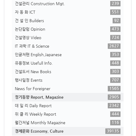
239
건설관리 Construction Mgt.
551
자 동 화 ICT
92
건 설 인 Builders
473
논단칼럼 Opinion
724
건설영상 Video
2627
IT 과학 IT & Science
353
인글저팬 English,Japanese
448
유용정보 Usefull Info.
303
건설도서 New Books
707
행사일정 Events
1565
News for Foreigner
2905
정기동향 Report, Magazine
2342
데 일 리 Daily Report
444
위 클 리 Weekly Report
116
월간저널 Monthly Magazine
39135
경제문화 Economy, Culture