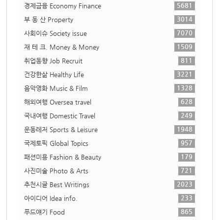
5681
경제금융 Economy Finance
3014
부 동 산 Property
7070
사회이슈 Society issue
1509
재 테 크. Money & Money
811
취업동향 Job Recruit
3221
건강한삶 Healthy Life
1328
음악영화 Music & Film
628
해외여행 Oversea travel
249
국내여행 Domestic Travel
1948
운동레저 Sports & Leisure
957
국제토픽 Global Topics
179
패션미용 Fashion & Beauty
721
사진미술 Photo & Arts
2023
추천시글 Best Writings
233
아이디어 Idea info.
865
푸드얘기 Food