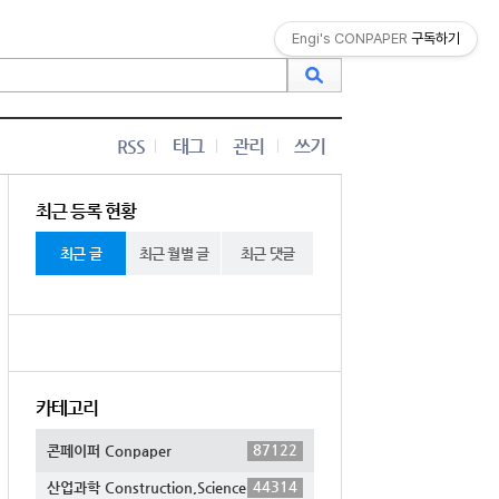
Engi's CONPAPER
구독하기
RSS
태그
관리
쓰기
최근 등록 현황
최근 글
최근 월별 글
최근 댓글
카테고리
87122
콘페이퍼 Conpaper
44314
산업과학 Construction,Science