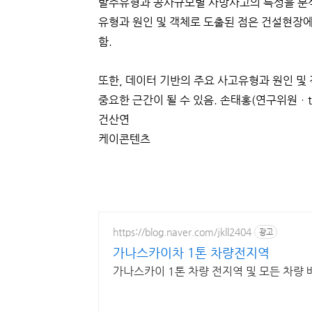
발주유형과 공사규모별 사망사고의 특성을 분석한 
유형과 원인 및 객체로 도출된 점은 건설현장
함.
또한, 데이터 기반의 주요 사고유형과 원인 및
중요한 근간이 될 수 있음. 손태홍(연구위원ㆍthsoh
건산연
케이콘텐츠
https://blog.naver.com/jkll2404
광고
가나스카이차 1톤 차량전지역
가나스카이 1톤 차량 전지역 및 모든 차량 