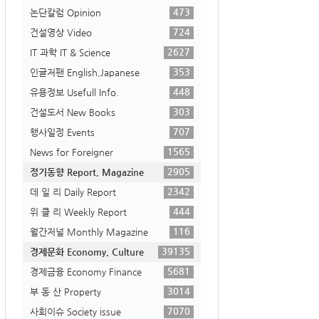
473
논단칼럼 Opinion
724
건설영상 Video
2627
IT 과학 IT & Science
353
인글저팬 English,Japanese
448
유용정보 Usefull Info.
303
건설도서 New Books
707
행사일정 Events
1565
News for Foreigner
2905
정기동향 Report, Magazine
2342
데 일 리 Daily Report
444
위 클 리 Weekly Report
116
월간저널 Monthly Magazine
39135
경제문화 Economy, Culture
5681
경제금융 Economy Finance
3014
부 동 산 Property
7070
사회이슈 Society issue