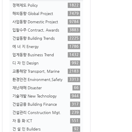
1822
정책제도 Policy
7479
해외동향 Global Project
9784
사업동향 Domestic Project
3883
입찰수주 Contract, Awards
2225
건설동향 Building Trends
1786
에 너 지 Energy
1432
업계동향 Business Trend
992
디 자 인 Design
2183
교통해양 Transport, Marine
3313
환경안전 Environment,Safety
66
재난재해 Disaster
944
기술개발 New Technology
317
건설금융 Building Finance
239
건설관리 Construction Mgt.
551
자 동 화 ICT
92
건 설 인 Builders