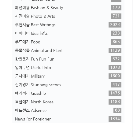
179
패션미용 Fashion & Beauty
721
사진미술 Photo & Arts
2023
추천시글 Best Writings
233
아이디어 Idea info.
865
푸드얘기 Food
1139
동물식물 Animal and Plant
372
한번웃자 Fun Fun Fun
1078
알아두면 Useful Info.
1609
군사얘기 Military
417
진기명기 Stunning scenes
1476
얘기꺼리 Gosship
1188
북한얘기 North Korea
68
애드센스 Adsense
1334
News for Foreigner