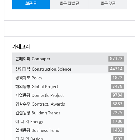
최근 글
최근 월별 글
최근 댓글
카테고리
87122
콘페이퍼 Conpaper
44314
산업과학 Construction,Science
1822
정책제도 Policy
7479
해외동향 Global Project
9784
사업동향 Domestic Project
3883
입찰수주 Contract, Awards
2225
건설동향 Building Trends
1786
에 너 지 Energy
1432
업계동향 Business Trend
992
디 자 인 Design