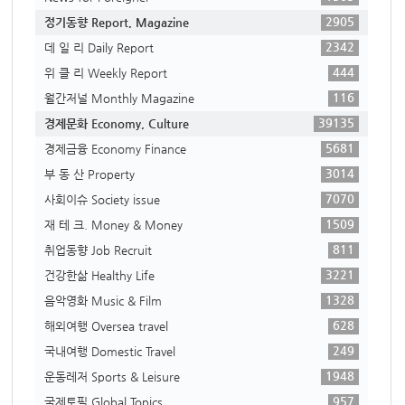
2905
정기동향 Report, Magazine
2342
데 일 리 Daily Report
444
위 클 리 Weekly Report
116
월간저널 Monthly Magazine
39135
경제문화 Economy, Culture
5681
경제금융 Economy Finance
3014
부 동 산 Property
7070
사회이슈 Society issue
1509
재 테 크. Money & Money
811
취업동향 Job Recruit
3221
건강한삶 Healthy Life
1328
음악영화 Music & Film
628
해외여행 Oversea travel
249
국내여행 Domestic Travel
1948
운동레저 Sports & Leisure
957
국제토픽 Global Topics