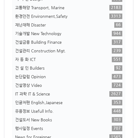
2183
교통해양 Transport, Marine
3313
환경안전 Environment,Safety
66
재난재해 Disaster
944
기술개발 New Technology
317
건설금융 Building Finance
239
건설관리 Construction Mgt.
551
자 동 화 ICT
92
건 설 인 Builders
473
논단칼럼 Opinion
724
건설영상 Video
2627
IT 과학 IT & Science
353
인글저팬 English,Japanese
448
유용정보 Usefull Info.
303
건설도서 New Books
707
행사일정 Events
1565
News for Foreigner