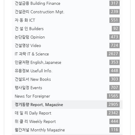
317
건설금융 Building Finance
239
건설관리 Construction Mgt.
551
자 동 화 ICT
92
건 설 인 Builders
473
논단칼럼 Opinion
724
건설영상 Video
2627
IT 과학 IT & Science
353
인글저팬 English,Japanese
448
유용정보 Usefull Info.
303
건설도서 New Books
707
행사일정 Events
1565
News for Foreigner
2905
정기동향 Report, Magazine
2342
데 일 리 Daily Report
444
위 클 리 Weekly Report
116
월간저널 Monthly Magazine