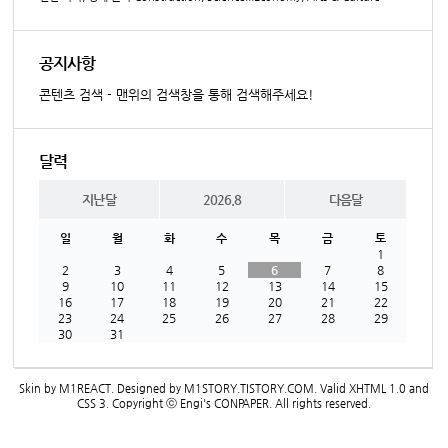
공지사항
콘텐츠 검색 - 맨위의 검색창을 통해 검색해주세요!
달력
지난달
2026.8
다음달
일
월
화
수
목
금
토
1
2
3
4
5
6
7
8
9
10
11
12
13
14
15
16
17
18
19
20
21
22
23
24
25
26
27
28
29
30
31
Skin by
M1REACT
. Designed by
M1STORY.TISTORY.COM
. Valid
XHTML 1.0
and
CSS 3
. Copyright ⓒ
Engi's CONPAPER
. All rights reserved.