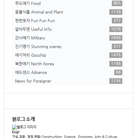
865
푸드얘기 Food
1139
동물식물 Animal and Plant
372
한번웃자 Fun Fun Fun
1078
알아두면 Useful Info.
1609
군사얘기 Military
417
진기명기 Stunning scenes
1476
얘기꺼리 Gosship
1188
북한얘기 North Korea
68
애드센스 Adsense
1334
News for Foreigner
블로그 소개
Engi-
건설 과학, 경제 문화 Construction, Science...Economy, Arts & Culture