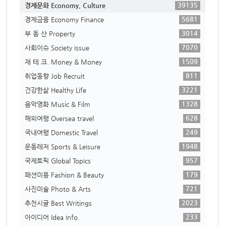
39135
경제문화 Economy, Culture
5681
경제금융 Economy Finance
3014
부 동 산 Property
7070
사회이슈 Society issue
1509
재 테 크. Money & Money
811
취업동향 Job Recruit
3221
건강한삶 Healthy Life
1328
음악영화 Music & Film
628
해외여행 Oversea travel
249
국내여행 Domestic Travel
1948
운동레저 Sports & Leisure
957
국제토픽 Global Topics
179
패션미용 Fashion & Beauty
721
사진미술 Photo & Arts
2023
추천시글 Best Writings
233
아이디어 Idea info.