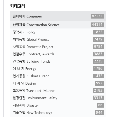
카테고리
87122
콘페이퍼 Conpaper
44314
산업과학 Construction,Science
1822
정책제도 Policy
7479
해외동향 Global Project
9784
사업동향 Domestic Project
3883
입찰수주 Contract, Awards
2225
건설동향 Building Trends
1786
에 너 지 Energy
1432
업계동향 Business Trend
992
디 자 인 Design
2183
교통해양 Transport, Marine
3313
환경안전 Environment,Safety
66
재난재해 Disaster
944
기술개발 New Technology