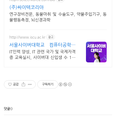
(주)싸이텍코리아
연구장비전문, 동물마취 및 수술도구, 약물주입기구, 동
물행동측정, 뇌신경과학
http://www.iscu.ac.kr
광고
서울사이버대학교 컴퓨터공학과
2026 가을학기 신편입생
IT인력 양성, IT 관련 국가 및 국제자격
증 교육실시, 사이버대 신입생 수 1위
장학금 지급 1위, 학사 석사 박사 온라
인복수학위까지
공감
구독하기
댓글
()