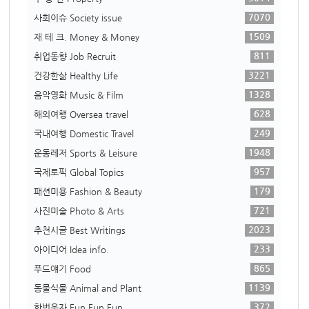
7070
사회이슈 Society issue
1509
재 테 크. Money & Money
811
취업동향 Job Recruit
3221
건강한삶 Healthy Life
1328
음악영화 Music & Film
628
해외여행 Oversea travel
249
국내여행 Domestic Travel
1948
운동레저 Sports & Leisure
957
국제토픽 Global Topics
179
패션미용 Fashion & Beauty
721
사진미술 Photo & Arts
2023
추천시글 Best Writings
233
아이디어 Idea info.
865
푸드얘기 Food
1139
동물식물 Animal and Plant
372
한번웃자 Fun Fun Fun