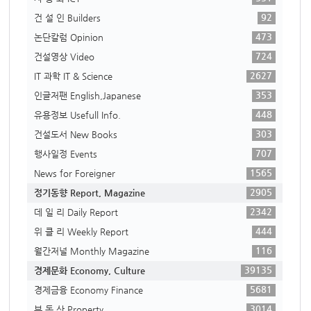
92
건 설 인 Builders
473
논단칼럼 Opinion
724
건설영상 Video
2627
IT 과학 IT & Science
353
인글저팬 English,Japanese
448
유용정보 Usefull Info.
303
건설도서 New Books
707
행사일정 Events
1565
News for Foreigner
2905
정기동향 Report, Magazine
2342
데 일 리 Daily Report
444
위 클 리 Weekly Report
116
월간저널 Monthly Magazine
39135
경제문화 Economy, Culture
5681
경제금융 Economy Finance
3014
부 동 산 Property