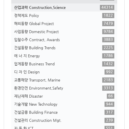
44314
산업과학 Construction,Science
1822
정책제도 Policy
7479
해외동향 Global Project
9784
사업동향 Domestic Project
3883
입찰수주 Contract, Awards
2225
건설동향 Building Trends
1786
에 너 지 Energy
1432
업계동향 Business Trend
992
디 자 인 Design
2183
교통해양 Transport, Marine
3313
환경안전 Environment,Safety
66
재난재해 Disaster
944
기술개발 New Technology
317
건설금융 Building Finance
239
건설관리 Construction Mgt.
551
자 동 화 ICT