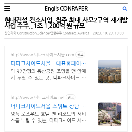
Engi's CONPAPER
현대건설 컨소시엄, 청주 최대 사모2구역 재개발
사업 수주...1조 1,200억 원 규모
산업과학 Construction,Science/입찰수주 Contract, Awards
|
2023. 10. 23. 19:00
http://www.더파크사이드서울.com
광고
더파크사이드서울 대표홈페이지
현대건설의 대규모 프로젝트!
약 92만평의 용산공원 조망을 맨 앞에
서 누릴 수 있는 곳, 더파크사이드 서
울!
http://www.더파크사이드.net
광고
더파크사이드서울 스위트 상담 신
세계백화점 프리미엄 몰까지
명품 로즈우드 호텔 앤 리조트의 서비
스를 누릴 수 있는, 더파크사이드 서울
스위트