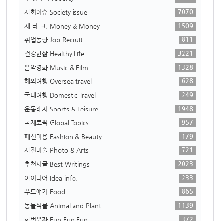
7070
사회이슈 Society issue
1509
재 테 크. Money & Money
811
취업동향 Job Recruit
3221
건강한삶 Healthy Life
1328
음악영화 Music & Film
628
해외여행 Oversea travel
249
국내여행 Domestic Travel
1948
운동레저 Sports & Leisure
957
국제토픽 Global Topics
179
패션미용 Fashion & Beauty
721
사진미술 Photo & Arts
2023
추천시글 Best Writings
233
아이디어 Idea info.
865
푸드얘기 Food
1139
동물식물 Animal and Plant
372
한번웃자 Fun Fun Fun