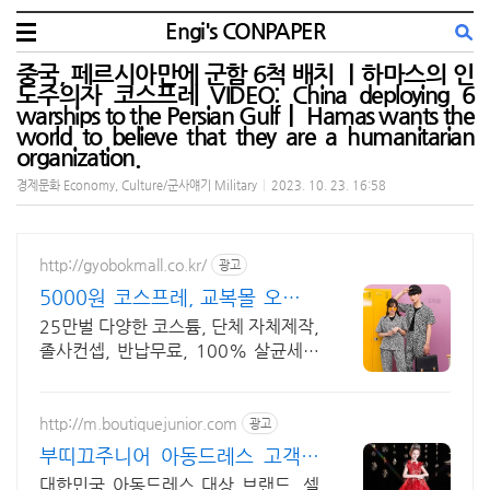
Engi's CONPAPER
중국, 페르시아만에 군함 6척 배치 ㅣ하마스의 인
도주의자 코스프레 VIDEO: China deploying 6
warships to the Persian Gulfㅣ Hamas wants the
world to believe that they are a humanitarian
organization.
경제문화 Economy, Culture/군사얘기 Military
|
2023. 10. 23. 16:58
http://gyobokmall.co.kr/
광고
5000원 코스프레, 교복몰 오늘배
송 당일도착 택배대여
25만벌 다양한 코스튬, 단체 자체제작,
졸사컨셉, 반납무료, 100% 살균세탁
졸사 코스프레, 졸업가운 각종 의상대
여 25만벌 보유, 100%세탁 반납 무
료
http://m.boutiquejunior.com
광고
부띠끄주니어 아동드레스 고객만
족 대상업체
대한민국 아동드레스 대상 브랜드. 셀