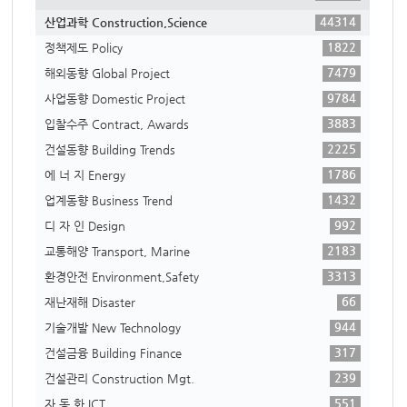
44314
산업과학 Construction,Science
1822
정책제도 Policy
7479
해외동향 Global Project
9784
사업동향 Domestic Project
3883
입찰수주 Contract, Awards
2225
건설동향 Building Trends
1786
에 너 지 Energy
1432
업계동향 Business Trend
992
디 자 인 Design
2183
교통해양 Transport, Marine
3313
환경안전 Environment,Safety
66
재난재해 Disaster
944
기술개발 New Technology
317
건설금융 Building Finance
239
건설관리 Construction Mgt.
551
자 동 화 ICT