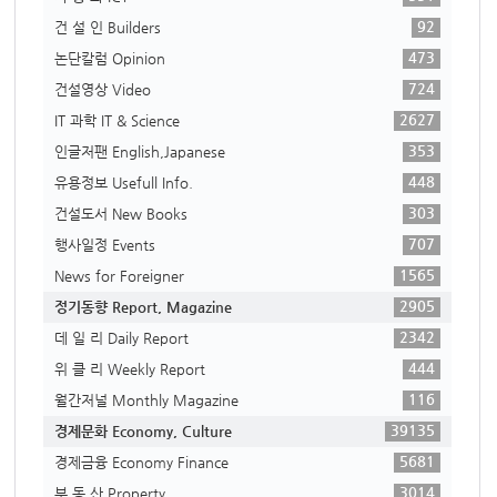
92
건 설 인 Builders
473
논단칼럼 Opinion
724
건설영상 Video
2627
IT 과학 IT & Science
353
인글저팬 English,Japanese
448
유용정보 Usefull Info.
303
건설도서 New Books
707
행사일정 Events
1565
News for Foreigner
2905
정기동향 Report, Magazine
2342
데 일 리 Daily Report
444
위 클 리 Weekly Report
116
월간저널 Monthly Magazine
39135
경제문화 Economy, Culture
5681
경제금융 Economy Finance
3014
부 동 산 Property